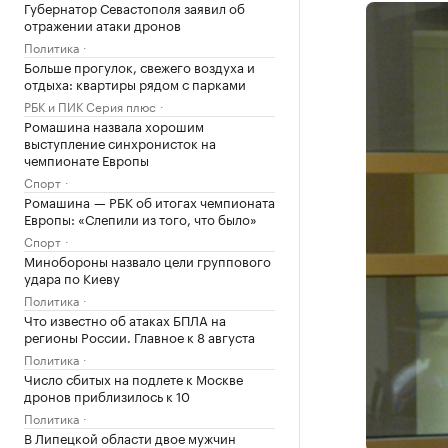
Губернатор Севастополя заявил об
отражении атаки дронов
Политика
Больше прогулок, свежего воздуха и
отдыха: квартиры рядом с парками
РБК и ПИК Серия плюс
Ромашина назвала хорошим
выступление синхронисток на
чемпионате Европы
Спорт
Ромашина — РБК об итогах чемпионата
Европы: «Слепили из того, что было»
Спорт
Минобороны назвало цели группового
удара по Киеву
Политика
Что известно об атаках БПЛА на
регионы России. Главное к 8 августа
Политика
Число сбитых на подлете к Москве
дронов приблизилось к 10
Политика
В Липецкой области двое мужчин