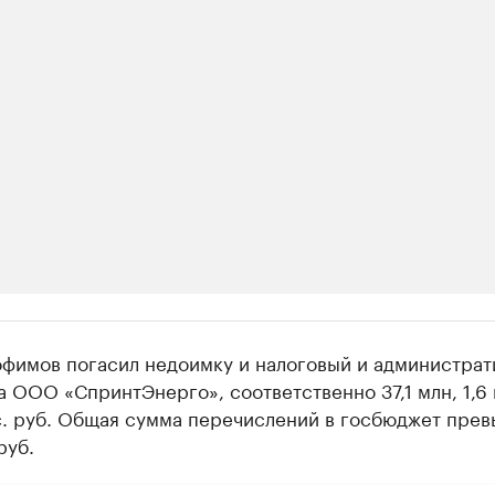
ии
офимов погасил недоимку и налоговый и администра
шие производители и продавцы медийной п
 ООО «СпринтЭнерго», соответственно 37,1 млн, 1,6 
с. руб. Общая сумма перечислений в госбюджет прев
 с информацией в каталоге
руб.