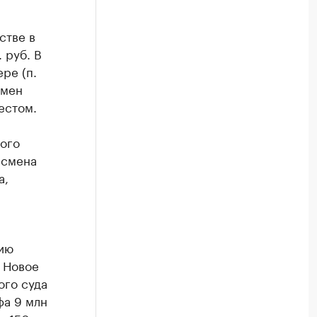
стве в
 руб. В
ре (п.
смен
естом.
ого
есмена
а,
ию
 Новое
ого суда
фа 9 млн