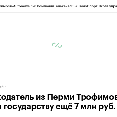
жимость
Autonews
РБК Компании
Телеканал
РБК Вино
Спорт
Школа упра
д
Стиль
Крипто
РБК Бизнес-среда
Дискуссионный клуб
Исследования
К
рагентов
Политика
Экономика
Бизнес
Технологии и медиа
Финансы
Рын
ай
кодатель из Перми Трофимо
 государству ещё 7 млн руб.