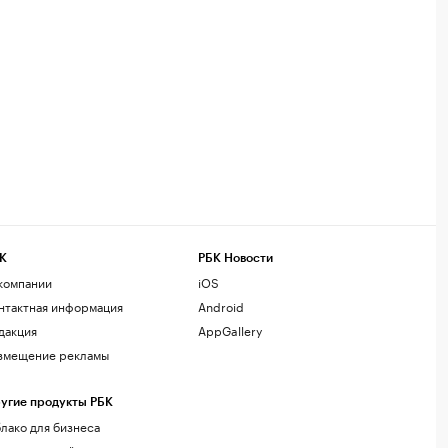
К
РБК Новости
компании
iOS
нтактная информация
Android
дакция
AppGallery
змещение рекламы
угие продукты РБК
лако для бизнеса