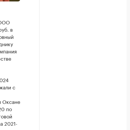
 ООО
уб. в
ловный
уднику
омпания
естве
2024
жали с
и Оксане
20 по
говой
а 2021-