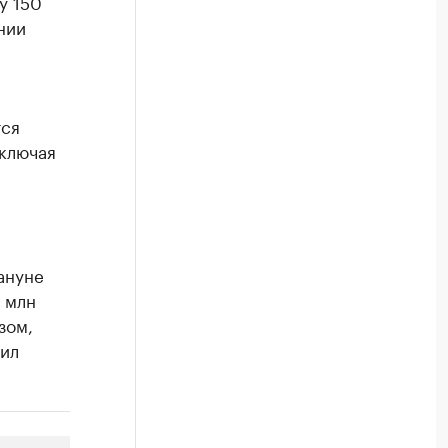
у 150
нии
тся
включая
ануне
 млн
зом,
вил