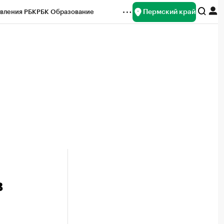
Пермский край
вления РБК
РБК Образование
редитные рейтинги
Франшизы
Газета
ок наличной валюты
в