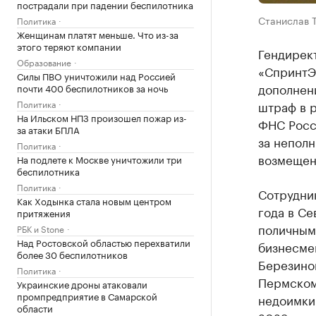
пострадали при падении беспилотника
Станислав 
Политика
Женщинам платят меньше. Что из-за
этого теряют компании
Гендирек
Образование
«СпринтЭн
Силы ПВО уничтожили над Россией
дополнени
почти 400 беспилотников за ночь
Политика
штраф в р
На Ильском НПЗ произошел пожар из-
ФНС Росс
за атаки БПЛА
за неполн
Политика
возмещен
На подлете к Москве уничтожили три
беспилотника
Политика
Сотрудни
Как Ходынка стала новым центром
года в Се
притяжения
поличным
РБК и Stone
Над Ростовской областью перехватили
бизнесмен
более 30 беспилотников
Березино
Политика
Пермском
Украинские дроны атаковали
промпредприятие в Самарской
недоимки 
области