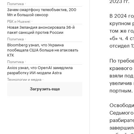
2023 гг.
Политика
Зачем смартфону телеобъектив, 200
Мп и большой сенсор
В 2024 го
РБК и Huawei
крупном р
Новая Зеландия анонсировала 36-й
том же го
пакет санкций против России
«б» ч. 4 
Политика
отсидел 1
Bloomberg узнал, что Украина
пообещала США больше не атаковать
КТК
По требо
Политика
краевого 
Axios узнал, что OpenAI замедлила
разработку ИИ-модели Astra
взяли под
Технологии и медиа
увеличив 
портным.
Загрузить еще
Освободи
Седьмого
разбират
завершил