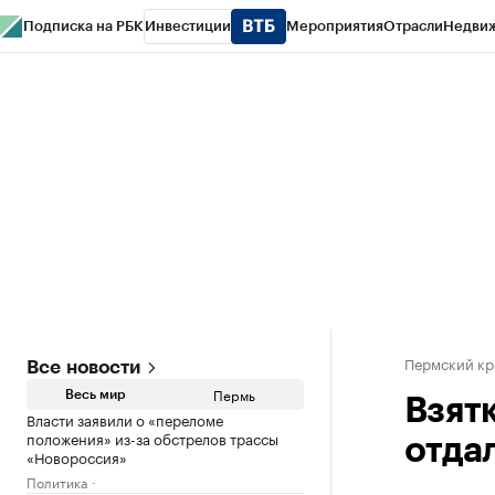
Подписка на РБК
Инвестиции
Мероприятия
Отрасли
Недви
РБК Курсы
РБК Life
Тренды
Визионеры
Национальные проекты
Горо
Спецпроекты СПб
Конференции СПб
Спецпроекты
Проверка конт
Пермский кр
Все новости
Пермь
Весь мир
Взят
Власти заявили о «переломе
положения» из-за обстрелов трассы
отдал
«Новороссия»
Политика