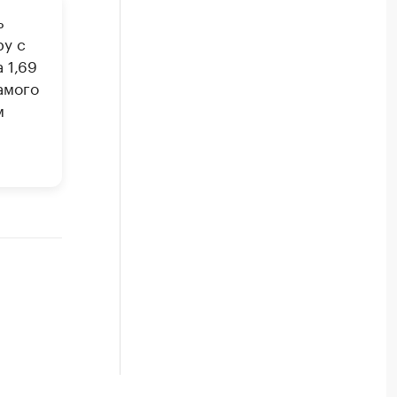
ь
ру с
 1,69
амого
м