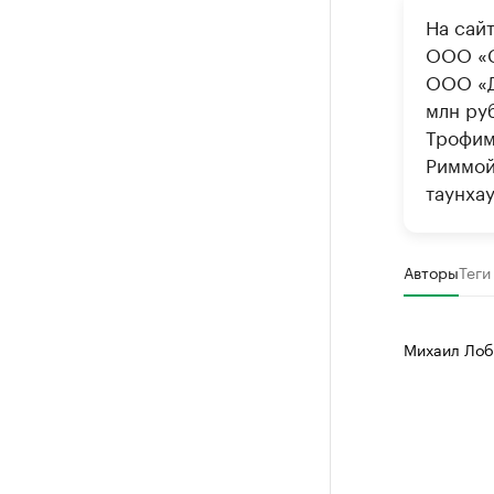
На сай
ООО «С
ООО «Д
млн ру
Трофим
Риммой 
таунхау
Авторы
Теги
Михаил Лоб