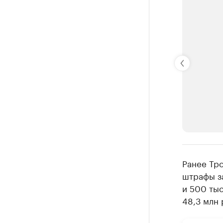
РБК Компан
Ранее Тр
Крупней
штрафы за
и 500 ты
Ознакомьтесь
48,3 млн 