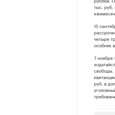
рублей. 
тыс. руб.
ежемесячн
15 сентя
рассрочке
четыре тр
особняк в
7 ноября 
ходатайс
свободы.
квитанции
руб. в до
уголовный
требован