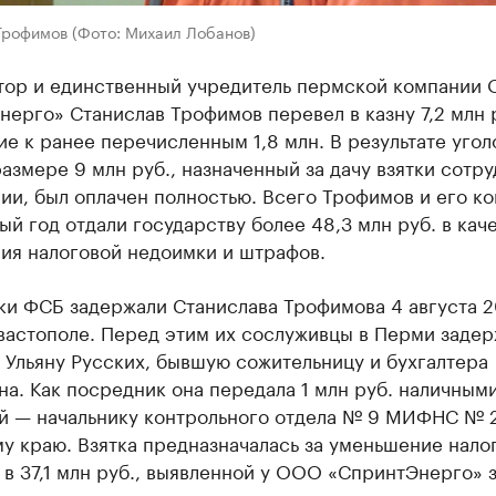
Трофимов (Фото: Михаил Лобанов)
тор и единственный учредитель пермской компании
ерго» Станислав Трофимов перевел в казну 7,2 млн р
е к ранее перечисленным 1,8 млн. В результате уго
азмере 9 млн руб., назначенный за дачу взятки сотр
ии, был оплачен полностью. Всего Трофимов и его к
ый год отдали государству более 48,3 млн руб. в кач
ия налоговой недоимки и штрафов.
ки ФСБ задержали Станислава Трофимова 4 августа 
вастополе. Перед этим их сослуживцы в Перми задер
 Ульяну Русских, бывшую сожительницу и бухгалтера
а. Как посредник она передала 1 млн руб. наличным
й — начальнику контрольного отдела № 9 МИФНС № 
у краю. Взятка предназначалась за уменьшение нало
в 37,1 млн руб., выявленной у ООО «СпринтЭнерго» з