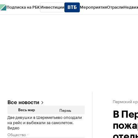
Подписка на РБК
Инвестиции
Мероприятия
Отрасли
Недви
РБК Курсы
РБК Life
Тренды
Визионеры
Национальные проекты
Горо
Спецпроекты СПб
Конференции СПб
Спецпроекты
Проверка конт
Пермский кр
Все новости
Пермь
Весь мир
В Пе
Две девушки в Шереметьево опоздали
на рейс и выбежали за самолетом.
пожа
Видео
Общество
отел