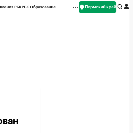
Пермский край
вления РБК
РБК Образование
редитные рейтинги
Франшизы
Газета
ок наличной валюты
ован