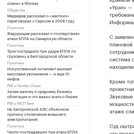
осени» в Москву
«Урал» —
Общество
требовани
Медведев рассказал о «жестких»
переговорах с Саркози в 2008 году
Информаци
Политика
Федорищев рассказал о последствиях
С заявлен
атаки БПЛА на Самарскую область
плановой 
Политика
сотрудник
Трое пострадали при ударе БПЛА по
грузовику в Белгородской области
система 
Политика
находили
Искусственный интеллект вызовет
массовые увольнения — и еще 10
мифов
Кроме то
РБК и Yandex Cloud
проектна
Зачем малому и среднему бизнесу
Звуковые
облигации и что важно знать о бирже
мощности 
РБК и МСП Банк
На Запорожской АЭС объяснили
этаже сли
причину отключения внешнего
электропитания
Суд оштра
Политика
Число пострадавших при атаке БПЛА
что предс