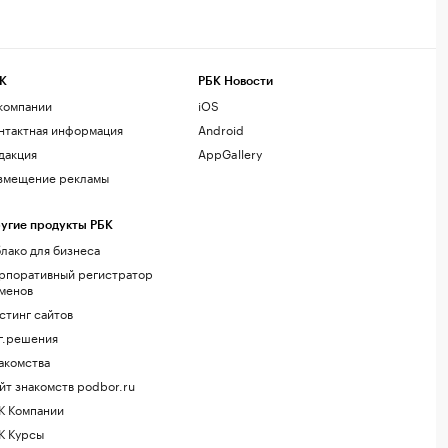
К
РБК Новости
компании
iOS
нтактная информация
Android
дакция
AppGallery
змещение рекламы
угие продукты РБК
лако для бизнеса
рпоративный регистратор
менов
стинг сайтов
г.решения
акомства
йт знакомств podbor.ru
К Компании
К Курсы