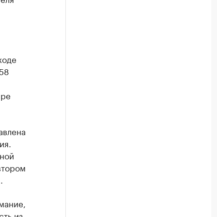
ходе
 58
,
аре
авлена
ия.
жной
втором
.
мание,
сть из