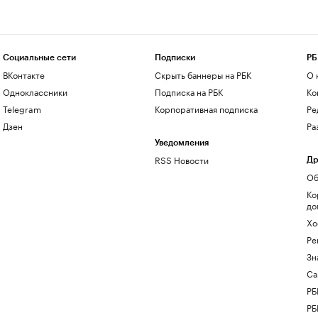
Социальные сети
Подписки
РБ
ВКонтакте
Скрыть баннеры на РБК
О 
Одноклассники
Подписка на РБК
Ко
Telegram
Корпоративная подписка
Ре
Дзен
Ра
Уведомления
RSS Новости
Др
Об
Ко
до
Хо
Ре
Зн
Са
РБ
РБ