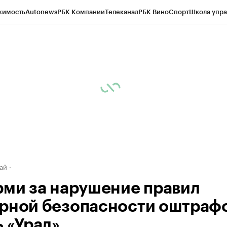
жимость
Autonews
РБК Компании
Телеканал
РБК Вино
Спорт
Школа упра
д
Стиль
Крипто
РБК Бизнес-среда
Дискуссионный клуб
Исследования
К
рагентов
Политика
Экономика
Бизнес
Технологии и медиа
Финансы
Рын
ай
рми за нарушение правил
рной безопасности оштраф
ь «Урал»