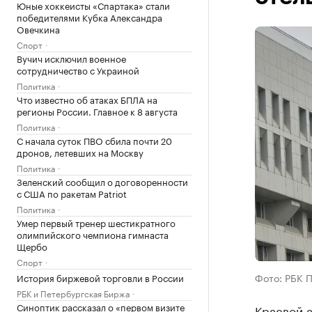
Юные хоккеисты «Спартака» стали
победителями Кубка Александра
Овечкина
Спорт
Вучич исключил военное
сотрудничество с Украиной
Политика
Что известно об атаках БПЛА на
регионы России. Главное к 8 августа
Политика
С начала суток ПВО сбила почти 20
дронов, летевших на Москву
Политика
Зеленский сообщил о договоренности
с США по ракетам Patriot
Политика
Умер первый тренер шестикратного
олимпийского чемпиона гимнаста
Щербо
Спорт
Фото: РБК 
История биржевой торговли в России
РБК и Петербургская Биржа
Синоптик рассказал о «первом визите
Краевой 