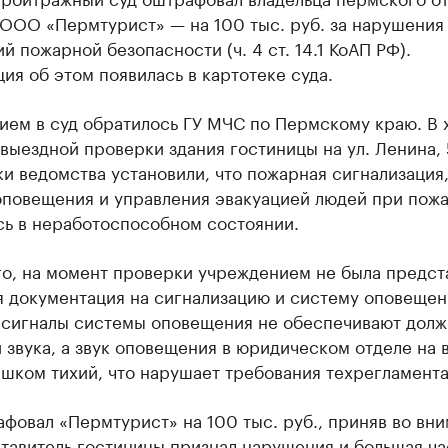
 ООО «Пермтурист» — на 100 тыс. руб. за нарушения
й пожарной безопасности (ч. 4 ст. 14.1 КоАП РФ).
я об этом появилась в картотеке суда.
ием в суд обратилось ГУ МЧС по Пермскому краю. В 
выездной проверки здания гостиницы на ул. Ленина,
и ведомства установили, что пожарная сигнализация
оповещения и управления эвакуацией людей при пож
сь в неработоспособном состоянии.
го, на момент проверки учреждением не была предст
я документация на сигнализацию и систему оповещен
 сигналы системы оповещения не обеспечивают дол
звука, а звук оповещения в юридическом отделе на 
шком тихий, что нарушает требования техрегламента
фовал «Пермтурист» на 100 тыс. руб., приняв во вни
тавитель гостиницы признал нарушения и большая ча