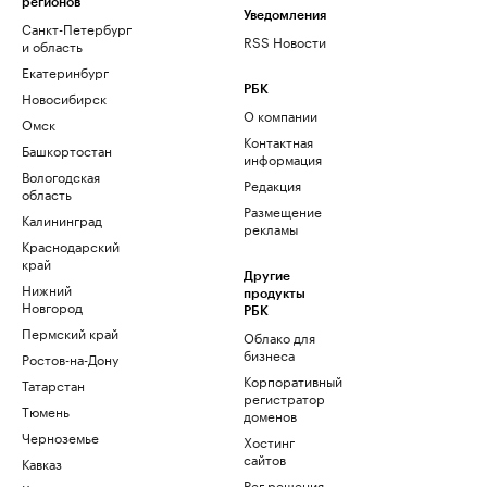
регионов
Уведомления
Санкт-Петербург
RSS Новости
и область
Екатеринбург
РБК
Новосибирск
О компании
Омск
Контактная
Башкортостан
информация
Вологодская
Редакция
область
Размещение
Калининград
рекламы
Краснодарский
край
Другие
Нижний
продукты
Новгород
РБК
Пермский край
Облако для
бизнеса
Ростов-на-Дону
Корпоративный
Татарстан
регистратор
Тюмень
доменов
Черноземье
Хостинг
сайтов
Кавказ
Рег.решения