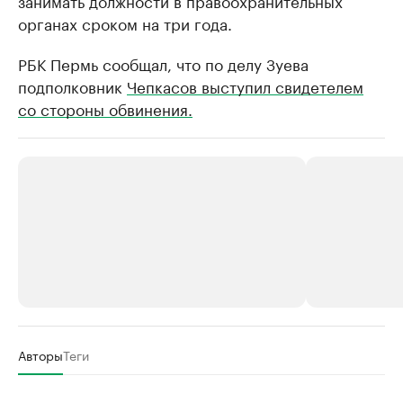
органах сроком на три года.
РБК Пермь сообщал, что по делу Зуева
подполковник
Чепкасов выступил свидетелем
со стороны обвинения.
РБК Компании
РБК Компании
Авторы
Теги
Крупнейшие производители и
Страховые к
продавцы медийной продукции
присутствую