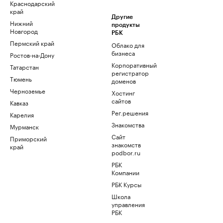
Краснодарский
край
Другие
Нижний
продукты
Новгород
РБК
Пермский край
Облако для
бизнеса
Ростов-на-Дону
Корпоративный
Татарстан
регистратор
Тюмень
доменов
Черноземье
Хостинг
сайтов
Кавказ
Рег.решения
Карелия
Знакомства
Мурманск
Сайт
Приморский
знакомств
край
podbor.ru
РБК
Компании
РБК Курсы
Школа
управления
РБК