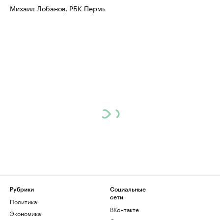
Михаил Лобанов, РБК Пермь
Ознакомьтесь с информацией в каталоге
Посмотрите в ката
Рубрики
Социальные
сети
Политика
ВКонтакте
Экономика