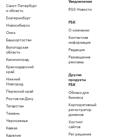
Уведомления
Санкт-Петербург
RSS Новости
и область
Екатеринбург
РБК
Новосибирск
О компании
Омск
Контактная
Башкортостан
информация
Вологодская
Редакция
область
Размещение
Калининград
рекламы
Краснодарский
край
Другие
Нижний
продукты
Новгород
РБК
Пермский край
Облако для
бизнеса
Ростов-на-Дону
Корпоративный
Татарстан
регистратор
Тюмень
доменов
Черноземье
Хостинг
сайтов
Кавказ
Рег.решения
Карелия