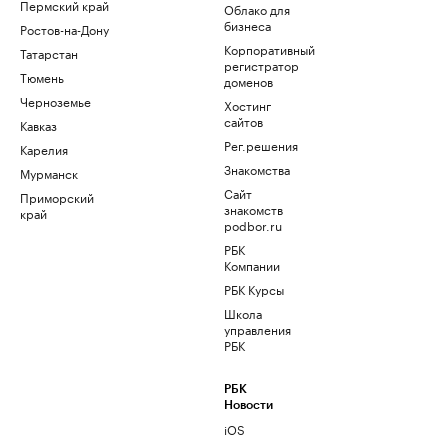
Пермский край
Облако для
бизнеса
Ростов-на-Дону
Корпоративный
Татарстан
регистратор
Тюмень
доменов
Черноземье
Хостинг
сайтов
Кавказ
Рег.решения
Карелия
Знакомства
Мурманск
Сайт
Приморский
знакомств
край
podbor.ru
РБК
Компании
РБК Курсы
Школа
управления
РБК
РБК
Новости
iOS