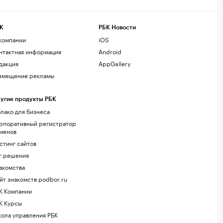
К
РБК Новости
компании
iOS
нтактная информация
Android
дакция
AppGallery
змещение рекламы
угие продукты РБК
лако для бизнеса
рпоративный регистратор
менов
стинг сайтов
г.решения
акомства
йт знакомств podbor.ru
К Компании
К Курсы
ола управления РБК