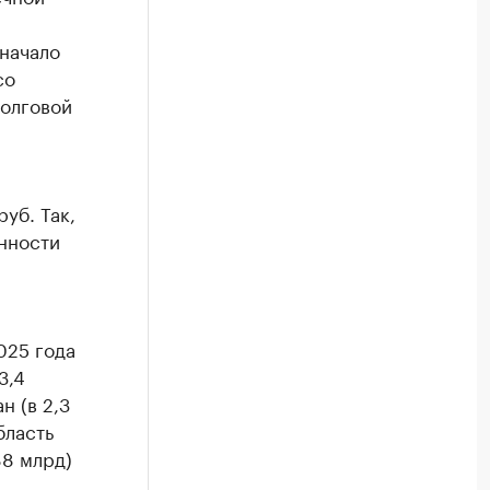
 начало
со
Долговой
уб. Так,
нности
025 года
3,4
н (в 2,3
бласть
88 млрд)