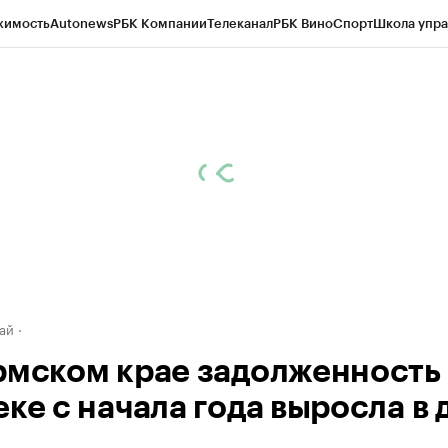
жимость
Autonews
РБК Компании
Телеканал
РБК Вино
Спорт
Школа упра
д
Стиль
Крипто
РБК Бизнес-среда
Дискуссионный клуб
Исследования
К
рагентов
Политика
Экономика
Бизнес
Технологии и медиа
Финансы
Рын
ай
рмском крае задолженность
ке с начала года выросла в 