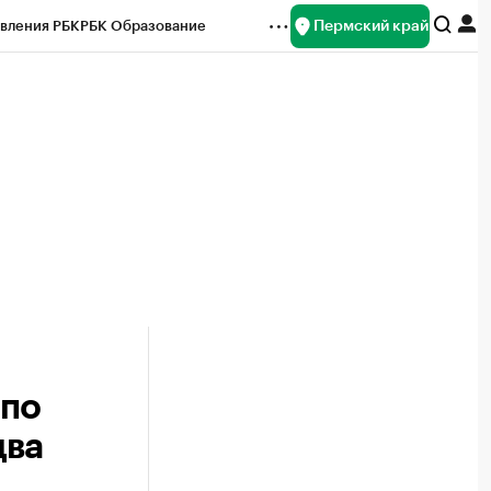
Пермский край
вления РБК
РБК Образование
редитные рейтинги
Франшизы
Газета
ок наличной валюты
 по
два