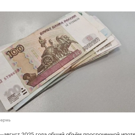
Пермь
ь—август 2025 года общий объём просроченной ипот