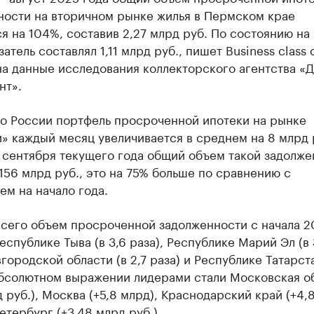
ности на вторичном рынке жилья в Пермском крае
я на 104%, составив 2,27 млрд руб. По состоянию на
затель составлял 1,11 млрд руб., пишет Business class 
на данные исследования коллекторского агентства «
нт».
по России портфель просроченной ипотеки на рынке
» каждый месяц увеличивается в среднем на 8 млрд р
 сентября текущего года общий объем такой задолже
156 млрд руб., это на 75% больше по сравнению с
ем на начало года.
всего объем просроченной задолженности с начала 2
еспублике Тыва (в 3,6 раза), Республике Марий Эл (в 
вгородской области (в 2,7 раза) и Республике Татарста
 абсолютном выражении лидерами стали Московская о
д руб.), Москва (+5,8 млрд), Краснодарский край (+4,
етербург (+3,48 млрд руб.).