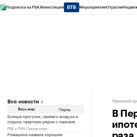
Подписка на РБК
Инвестиции
Мероприятия
Отрасли
Недви
РБК Курсы
РБК Life
Тренды
Визионеры
Национальные проекты
Горо
Спецпроекты СПб
Конференции СПб
Спецпроекты
Проверка конт
Пермский кр
Все новости
Пермь
Весь мир
В Пе
Больше прогулок, свежего воздуха и
отдыха: квартиры рядом с парками
ипоте
РБК и ПИК Серия плюс
Ромашина назвала хорошим
раза