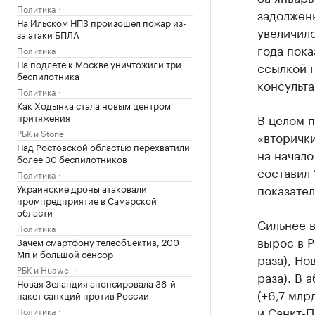
Политика
задолжен
На Ильском НПЗ произошел пожар из-
увеличилс
за атаки БПЛА
года пока
Политика
На подлете к Москве уничтожили три
ссылкой 
беспилотника
консульта
Политика
Как Ходынка стала новым центром
притяжения
В целом 
РБК и Stone
«вторички
Над Ростовской областью перехватили
на начало
более 30 беспилотников
составил 
Политика
показател
Украинские дроны атаковали
промпредприятие в Самарской
области
Сильнее 
Политика
вырос в Р
Зачем смартфону телеобъектив, 200
Мп и большой сенсор
раза), Но
РБК и Huawei
раза). В
Новая Зеландия анонсировала 36-й
(+6,7 млр
пакет санкций против России
и Санкт-П
Политика