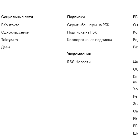
Социальные сети
Подписки
РБ
ВКонтакте
Скрыть баннеры на РБК
О 
Одноклассники
Подписка на РБК
Ко
Telegram
Корпоративная подписка
Ре
Дзен
Ра
Уведомления
RSS Новости
Др
Об
Ко
до
Хо
Ре
Зн
Са
РБ
РБ
Шк