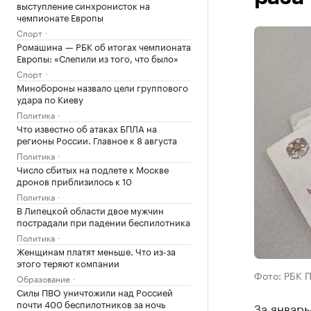
выступление синхронисток на
чемпионате Европы
Спорт
Ромашина — РБК об итогах чемпионата
Европы: «Слепили из того, что было»
Спорт
Минобороны назвало цели группового
удара по Киеву
Политика
Что известно об атаках БПЛА на
регионы России. Главное к 8 августа
Политика
Число сбитых на подлете к Москве
дронов приблизилось к 10
Политика
В Липецкой области двое мужчин
пострадали при падении беспилотника
Политика
Женщинам платят меньше. Что из-за
этого теряют компании
Фото: РБК 
Образование
Силы ПВО уничтожили над Россией
почти 400 беспилотников за ночь
За январ