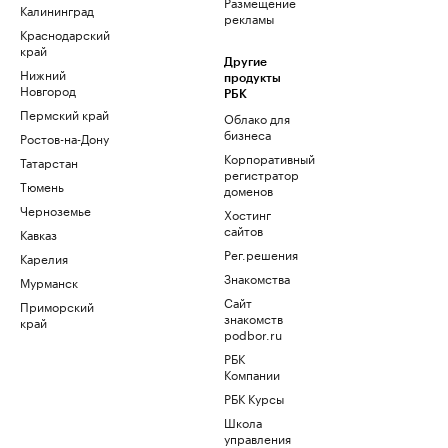
Размещение
Калининград
рекламы
Краснодарский
край
Другие
Нижний
продукты
Новгород
РБК
Пермский край
Облако для
бизнеса
Ростов-на-Дону
Корпоративный
Татарстан
регистратор
Тюмень
доменов
Черноземье
Хостинг
сайтов
Кавказ
Рег.решения
Карелия
Знакомства
Мурманск
Сайт
Приморский
знакомств
край
podbor.ru
РБК
Компании
РБК Курсы
Школа
управления