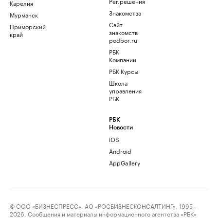
Рег.решения
Карелия
Знакомства
Мурманск
Сайт
Приморский
знакомств
край
podbor.ru
РБК
Компании
РБК Курсы
Школа
управления
РБК
РБК
Новости
iOS
Android
AppGallery
© ООО «БИЗНЕСПРЕСС», АО «РОСБИЗНЕСКОНСАЛТИНГ», 1995–
2026. Сообщения и материалы информационного агентства «РБК»