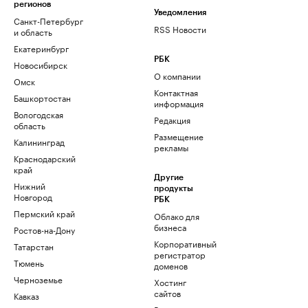
регионов
Уведомления
Санкт-Петербург
RSS Новости
и область
Екатеринбург
РБК
Новосибирск
О компании
Омск
Контактная
Башкортостан
информация
Вологодская
Редакция
область
Размещение
Калининград
рекламы
Краснодарский
край
Другие
Нижний
продукты
Новгород
РБК
Пермский край
Облако для
бизнеса
Ростов-на-Дону
Корпоративный
Татарстан
регистратор
Тюмень
доменов
Черноземье
Хостинг
сайтов
Кавказ