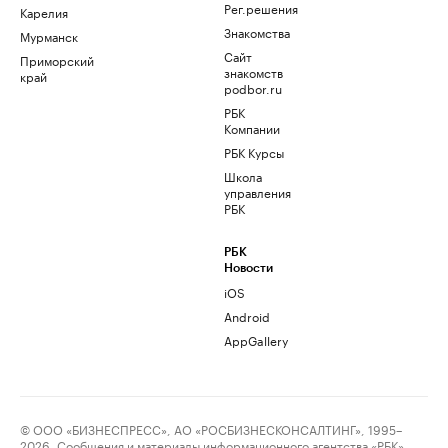
Рег.решения
Карелия
Знакомства
Мурманск
Сайт
Приморский
знакомств
край
podbor.ru
РБК
Компании
РБК Курсы
Школа
управления
РБК
РБК
Новости
iOS
Android
AppGallery
© ООО «БИЗНЕСПРЕСС», АО «РОСБИЗНЕСКОНСАЛТИНГ», 1995–
2026. Сообщения и материалы информационного агентства «РБК»