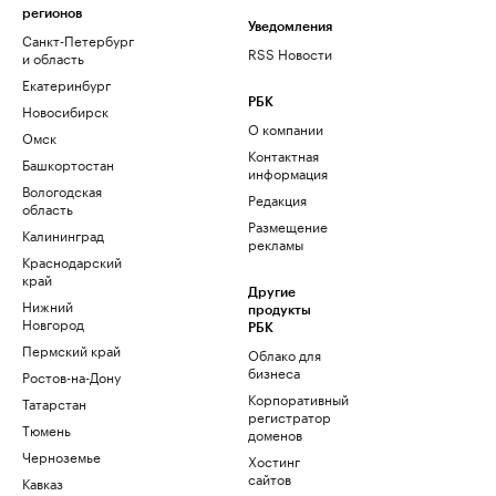
регионов
Уведомления
Санкт-Петербург
RSS Новости
и область
Екатеринбург
РБК
Новосибирск
О компании
Омск
Контактная
Башкортостан
информация
Вологодская
Редакция
область
Размещение
Калининград
рекламы
Краснодарский
край
Другие
Нижний
продукты
Новгород
РБК
Пермский край
Облако для
бизнеса
Ростов-на-Дону
Корпоративный
Татарстан
регистратор
Тюмень
доменов
Черноземье
Хостинг
сайтов
Кавказ