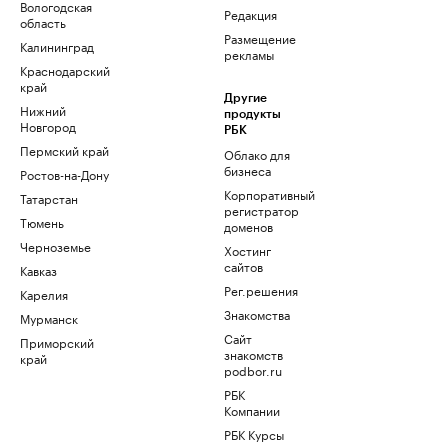
Вологодская
Редакция
область
Размещение
Калининград
рекламы
Краснодарский
край
Другие
Нижний
продукты
Новгород
РБК
Пермский край
Облако для
бизнеса
Ростов-на-Дону
Корпоративный
Татарстан
регистратор
Тюмень
доменов
Черноземье
Хостинг
сайтов
Кавказ
Рег.решения
Карелия
Знакомства
Мурманск
Сайт
Приморский
знакомств
край
podbor.ru
РБК
Компании
РБК Курсы