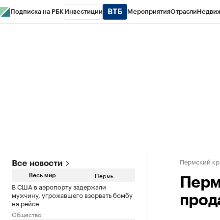
Подписка на РБК
Инвестиции
Мероприятия
Отрасли
Недви
РБК Курсы
РБК Life
Тренды
Визионеры
Национальные проекты
Горо
Спецпроекты СПб
Конференции СПб
Спецпроекты
Проверка конт
Пермский кр
Все новости
Пермь
Весь мир
Перм
В США в аэропорту задержали
мужчину, угрожавшего взорвать бомбу
прод
на рейсе
Общество