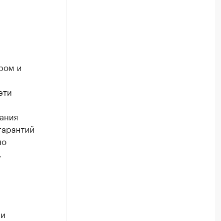
ром и
ети
,
пания
гарантий
но
.
ми