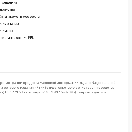
г.решения
акомства
йт знакомств podbor.ru
К Компании
К Курсы
ола управления РБК
регистрации средства массовой информации выдано Федеральной
и сетевого издания «РБК» (свидетельство о регистрации средства
ор) 03.12.2021 за номером ЭЛ №ФС77-82385) сопровождаются