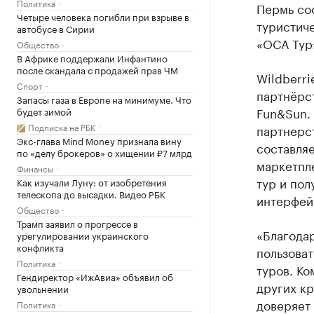
Политика
Пермь со
Четыре человека погибли при взрыве в
туристиче
автобусе в Сирии
«ОСА Тур
Общество
В Африке поддержали Инфантино
после скандала с продажей прав ЧМ
Wildberri
Спорт
партнёрс
Запасы газа в Европе на минимуме. Что
Fun&Sun.
будет зимой
Подписка на РБК
партнерст
Экс-глава Mind Money признала вину
составляе
по «делу брокеров» о хищении ₽7 млрд
маркетпле
Финансы
тур и пол
Как изучали Луну: от изобретения
телескопа до высадки. Видео РБК
интерфейс
Общество
Трамп заявил о прогрессе в
«Благода
урегулировании украинского
конфликта
пользоват
Политика
туров. Ко
Гендиректор «ИжАвиа» объявил об
других к
увольнении
доверяет 
Политика