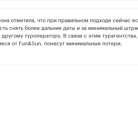
ии
она отметила, что при правильном подходе сейчас ес
 организации в нефтегазовой промышленно
ть снять более дальние даты и за минимальный штра
 другому туроператору. В связи с этим турагентства,
верьте данные в каталоге
иеся от Fun&Sun, понесут минимальные потери.