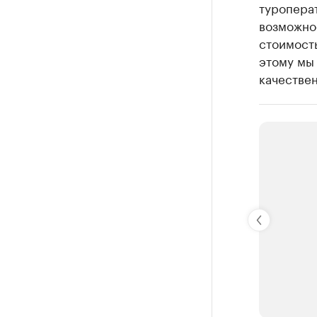
туропера
возможнос
стоимость
этому мы 
качествен