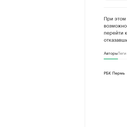
РБК Компан
При этом 
Крупные
возможнос
перейти к
Найдите и про
отказавш
Авторы
Теги
РБК Пермь