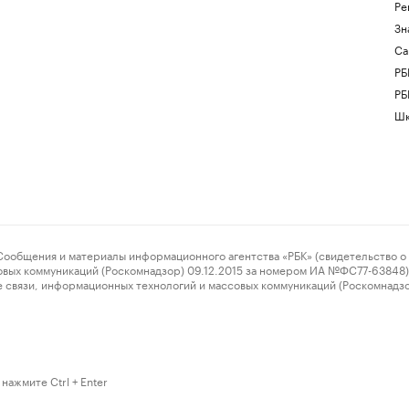
Ре
Зн
Са
РБ
РБ
Шк
ения и материалы информационного агентства «РБК» (свидетельство о 
овых коммуникаций (Роскомнадзор) 09.12.2015 за номером ИА №ФС77-63848) 
 связи, информационных технологий и массовых коммуникаций (Роскомнадз
нажмите Ctrl + Enter