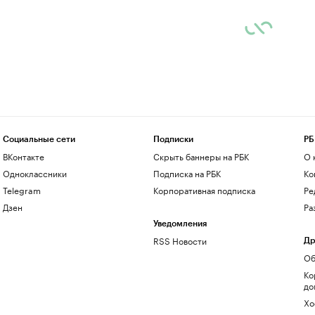
Социальные сети
Подписки
РБ
ВКонтакте
Скрыть баннеры на РБК
О 
Одноклассники
Подписка на РБК
Ко
Telegram
Корпоративная подписка
Ре
Дзен
Ра
Уведомления
RSS Новости
Др
Об
Ко
до
Хо