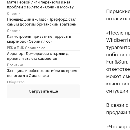
Матч Первой лиги перенесли из-за
проблем с вылетом «Сочи» в Москву
Пермские 
Спорт
оставить 
Перешедший в «Лидс» Траффорд стал
самым дорогим британским вратарем
Спорт
«После п
Как устроены приватные террасы в
Wildberr
квартирах «Серии плюс»
турагент
РБК и ПИК Серия плюс
Аэропорт Домодедово открыли для
собственн
приема и вылета самолетов
Fun&Sun, 
Политика
ответстве
Женщина и ребенок погибли во время
может сме
непогоды в Смоленске
Общество
качествен
ситуации 
Загрузить еще
В связи с
продажи т
«Что хор