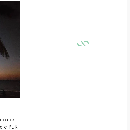
нтства
е с РБК