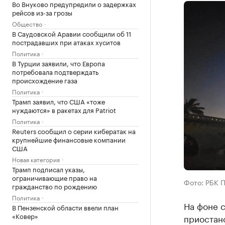
Во Внуково предупредили о задержках
рейсов из-за грозы
Общество
В Саудовской Аравии сообщили об 11
пострадавших при атаках хуситов
Политика
В Турции заявили, что Европа
потребовала подтверждать
происхождение газа
Политика
Трамп заявил, что США «тоже
нуждаются» в ракетах для Patriot
Политика
Reuters сообщил о серии кибератак на
крупнейшие финансовые компании
США
Новая категория
Трамп подписал указы,
ограничивающие право на
Фото: РБК 
гражданство по рождению
Политика
На фоне с
В Пензенской области ввели план
«Ковер»
приостано