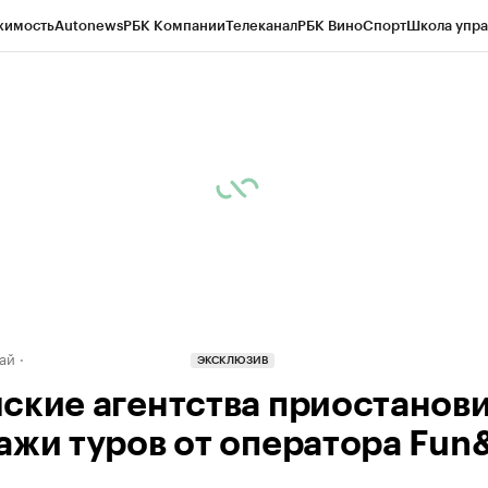
жимость
Autonews
РБК Компании
Телеканал
РБК Вино
Спорт
Школа упра
д
Стиль
Крипто
РБК Бизнес-среда
Дискуссионный клуб
Исследования
К
рагентов
Политика
Экономика
Бизнес
Технологии и медиа
Финансы
Рын
ай
ЭКСКЛЮЗИВ
ские агентства приостанов
ажи туров от оператора Fun