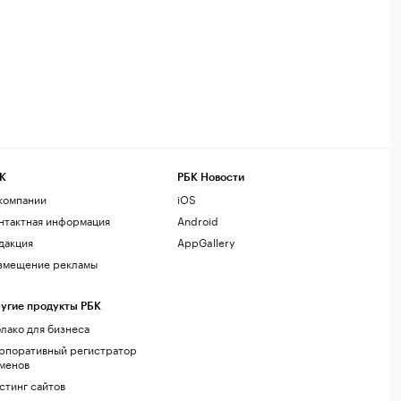
К
РБК Новости
компании
iOS
нтактная информация
Android
дакция
AppGallery
змещение рекламы
угие продукты РБК
лако для бизнеса
рпоративный регистратор
менов
стинг сайтов