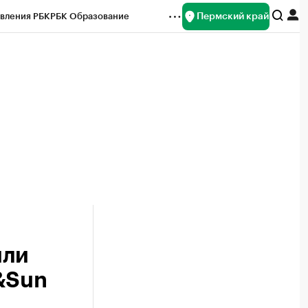
Пермский край
вления РБК
РБК Образование
редитные рейтинги
Франшизы
Газета
ок наличной валюты
или
&Sun