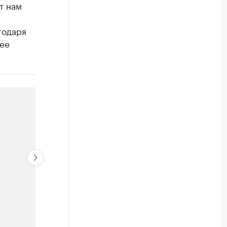
т нам
годаря
лее