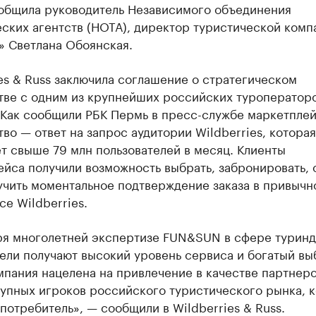
общила руководитель Независимого объединения
ских агентств (НОТА), директор туристической комп
» Светлана Обоянская.
es & Russ заключила соглашение о стратегическом
тве с одним из крупнейших российских туроператор
 Как сообщили РБК Пермь в пресс-службе маркетплей
во — ответ на запрос аудитории Wildberries, которая
т свыше 79 млн пользователей в месяц. Клиенты
йса получили возможность выбрать, забронировать, 
учить моментальное подтверждение заказа в привычн
е Wildberries.
ря многолетней экспертизе FUN&SUN в сфере туринд
ели получают высокий уровень сервиса и богатый вы
мпания нацелена на привлечение в качестве партнеро
рупных игроков российского туристического рынка, 
потребитель», — сообщили в Wildberries & Russ.