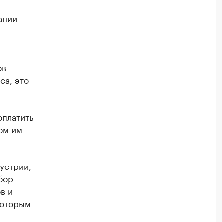
ании
ов —
са, это
оплатить
ом им
устрии,
бор
в и
которым