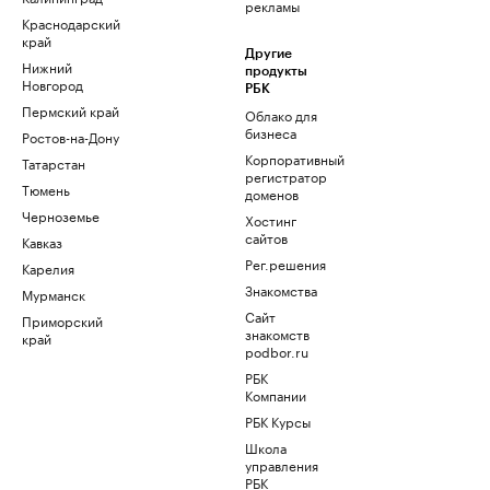
рекламы
Краснодарский
край
Другие
Нижний
продукты
Новгород
РБК
Пермский край
Облако для
бизнеса
Ростов-на-Дону
Корпоративный
Татарстан
регистратор
Тюмень
доменов
Черноземье
Хостинг
сайтов
Кавказ
Рег.решения
Карелия
Знакомства
Мурманск
Сайт
Приморский
знакомств
край
podbor.ru
РБК
Компании
РБК Курсы
Школа
управления
РБК