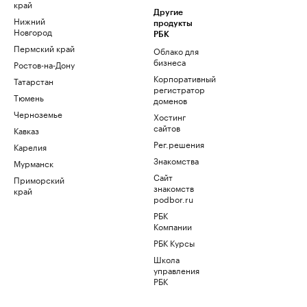
край
Другие
Нижний
продукты
Новгород
РБК
Пермский край
Облако для
бизнеса
Ростов-на-Дону
Корпоративный
Татарстан
регистратор
Тюмень
доменов
Черноземье
Хостинг
сайтов
Кавказ
Рег.решения
Карелия
Знакомства
Мурманск
Сайт
Приморский
знакомств
край
podbor.ru
РБК
Компании
РБК Курсы
Школа
управления
РБК