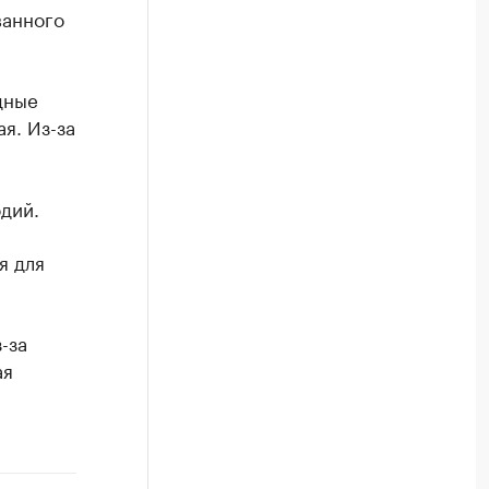
ванного
дные
я. Из-за
дий.
я для
-за
ая