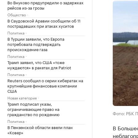
Во Внуково предупредили о задержках
рейсов из-за грозы
Общество
В Саудовской Аравии сообщили об 11
пострадавших при атаках хуситов
Политика
В Турции заявили, что Европа
потребовала подтверждать
происхождение газа
Политика
Трамп заявил, что США «тоже
нуждаются» в ракетах для Patriot
Политика
Reuters сообщил о серии кибератак на
крупнейшие финансовые компании
США
Новая категория
Трамп подписал указы,
ограничивающие право на
Фото: РБК 
гражданство по рождению
Политика
В Больше
В Пензенской области ввели план
«Ковер»
неблагоп