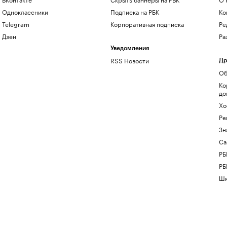
Одноклассники
Подписка на РБК
Ко
Telegram
Корпоративная подписка
Ре
Дзен
Ра
Уведомления
RSS Новости
Др
Об
Ко
до
Хо
Ре
Зн
Са
РБ
РБ
Шк