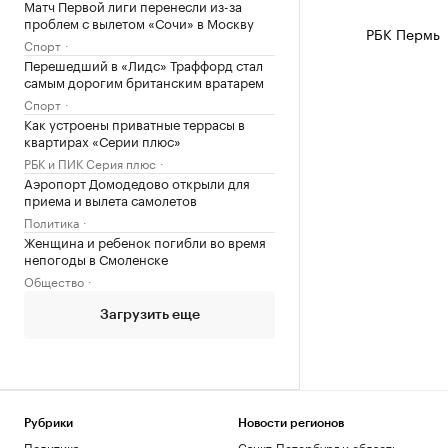
Матч Первой лиги перенесли из-за
проблем с вылетом «Сочи» в Москву
РБК Пермь
Спорт
Перешедший в «Лидс» Траффорд стал
самым дорогим британским вратарем
Спорт
Как устроены приватные террасы в
квартирах «Серии плюс»
РБК и ПИК Серия плюс
Аэропорт Домодедово открыли для
приема и вылета самолетов
Политика
Женщина и ребенок погибли во время
непогоды в Смоленске
Общество
Загрузить еще
Рубрики
Новости регионов
Политика
Санкт-Петербург и область