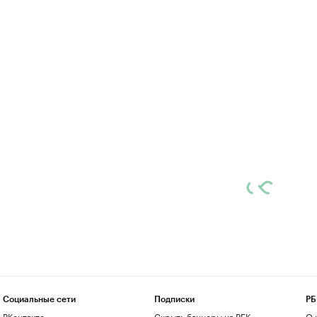
Социальные сети
Подписки
РБ
ВКонтакте
Скрыть баннеры на РБК
О 