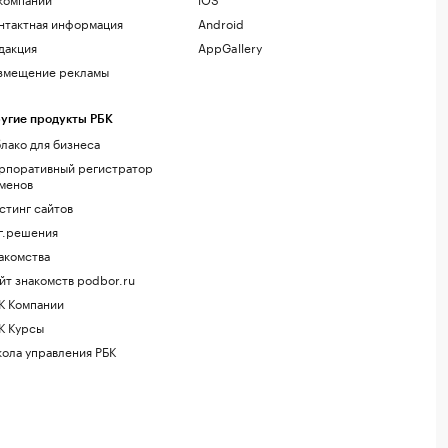
нтактная информация
Android
дакция
AppGallery
змещение рекламы
угие продукты РБК
лако для бизнеса
рпоративный регистратор
менов
стинг сайтов
г.решения
акомства
йт знакомств podbor.ru
К Компании
К Курсы
ола управления РБК