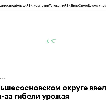
жимость
Autonews
РБК Компании
Телеканал
РБК Вино
Спорт
Школа упра
д
Стиль
Крипто
РБК Бизнес-среда
Дискуссионный клуб
Исследования
К
рагентов
Политика
Экономика
Бизнес
Технологии и медиа
Финансы
Рын
ай
льшесосновском округе вве
з-за гибели урожая