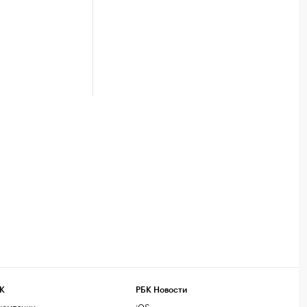
К
РБК Новости
компании
iOS