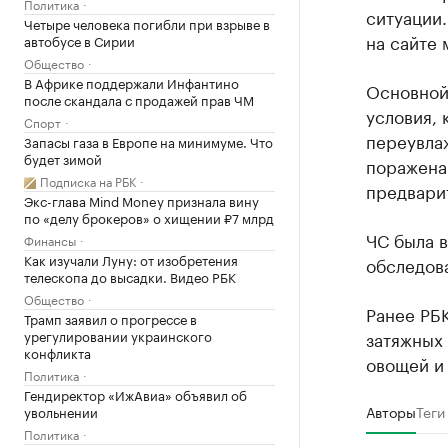
Политика
ситуации.
Четыре человека погибли при взрыве в
на сайте 
автобусе в Сирии
Общество
В Африке поддержали Инфантино
Основной
после скандала с продажей прав ЧМ
условия, 
Спорт
переувлаж
Запасы газа в Европе на минимуме. Что
будет зимой
поражена 
Подписка на РБК
предварит
Экс-глава Mind Money признала вину
по «делу брокеров» о хищении ₽7 млрд
ЧС была в
Финансы
Как изучали Луну: от изобретения
обследов
телескопа до высадки. Видео РБК
Общество
Ранее РБ
Трамп заявил о прогрессе в
урегулировании украинского
затяжных
конфликта
овощей и 
Политика
Гендиректор «ИжАвиа» объявил об
Авторы
Теги
увольнении
Политика