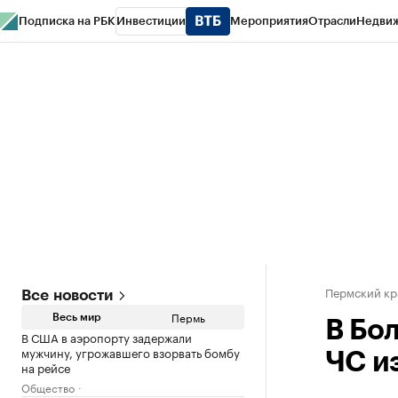
Подписка на РБК
Инвестиции
Мероприятия
Отрасли
Недви
РБК Курсы
РБК Life
Тренды
Визионеры
Национальные проекты
Горо
Спецпроекты СПб
Конференции СПб
Спецпроекты
Проверка конт
Пермский кр
Все новости
Пермь
Весь мир
В Бо
В США в аэропорту задержали
мужчину, угрожавшего взорвать бомбу
ЧС и
на рейсе
Общество