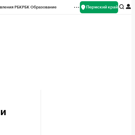
Пермский край
вления РБК
РБК Образование
редитные рейтинги
Франшизы
Газета
ок наличной валюты
ли