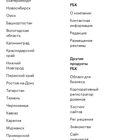
РБК
Новосибирск
О компании
Омск
Контактная
Башкортостан
информация
Вологодская
Редакция
область
Размещение
Калининград
рекламы
Краснодарский
край
Другие
Нижний
продукты
Новгород
РБК
Пермский край
Облако для
бизнеса
Ростов-на-Дону
Корпоративный
Татарстан
регистратор
Тюмень
доменов
Черноземье
Хостинг
сайтов
Кавказ
Рег.решения
Карелия
Знакомства
Мурманск
Сайт
Приморский
знакомств
край