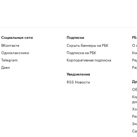
Социальные сети
Подписки
РБ
ВКонтакте
Скрыть баннеры на РБК
О 
Одноклассники
Подписка на РБК
Ко
Telegram
Корпоративная подписка
Ре
Дзен
Ра
Уведомления
RSS Новости
Др
Об
Ко
до
Хо
Ре
Зн
Са