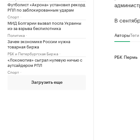
админист
Футболист «Акрона» установил рекорд
РПЛ по заблокированным ударам
Спорт
В сентяб
МИД Болгарии вызвал посла Украины
из-за взрыва беспилотника
Авторы
Теги
Политика
Зачем экономике России нужна
товарная биржа
РБК и Петербургская Биржа
РБК Пермь
«Локомотив» сыграл нулевую ничью с
аутсайдером РПЛ
Спорт
Загрузить еще