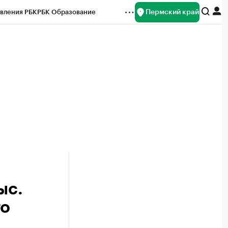
Пермский край
вления РБК
РБК Образование
редитные рейтинги
Франшизы
Газета
ок наличной валюты
ыс.
го