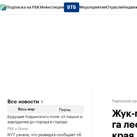
Подписка на РБК
Инвестиции
Мероприятия
Отрасли
Недви
РБК Курсы
РБК Life
Тренды
Визионеры
Национальные проекты
Горо
Спецпроекты СПб
Конференции СПб
Спецпроекты
Проверка конт
Пермский кр
Все новости
Пермь
Весь мир
Жук-
Будущее Ходынского поля: от пашни и
аэродрома до города в городе
га л
РБК и Stone
NYT узнала, что разведка сообщает об
края