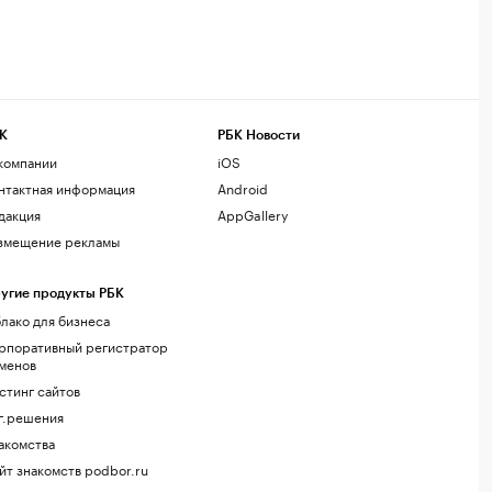
К
РБК Новости
компании
iOS
нтактная информация
Android
дакция
AppGallery
змещение рекламы
угие продукты РБК
лако для бизнеса
рпоративный регистратор
менов
стинг сайтов
г.решения
акомства
йт знакомств podbor.ru