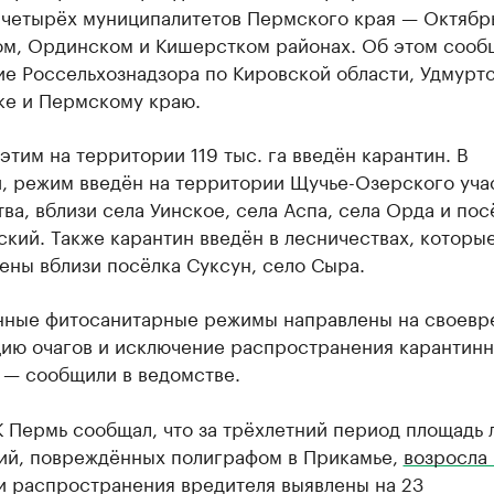
 четырёх муниципалитетов Пермского края — Октябр
ом, Ординском и Кишерстком районах. Об этом сооб
ие Россельхознадзора по Кировской области, Удмурт
ке и Пермскому краю.
 этим на территории 119 тыс. га введён карантин. В
и, режим введён на территории Щучье-Озерского уча
ва, вблизи села Уинское, села Аспа, села Орда и пос
кий. Также карантин введён в лесничествах, которы
ены вблизи посёлка Суксун, село Сыра.
нные фитосанитарные режимы направлены на своев
цию очагов и исключение распространения карантинн
 — сообщили в ведомстве.
 Пермь сообщал, что за трёхлетний период площадь 
ий, повреждённых полиграфом в Прикамье,
возросла 
ги распространения вредителя выявлены на 23