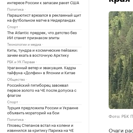
интересе России к запасам ракет США
Политика
Парашютист врезался в рекламный щит
на футбольном матче в Нидерландах
Спорт
The Atlantic предрек, что детство без
ИИ станет признаком элиты
Технологии и медиа
Киты, тундра и космические пейзажи:
зачем ехать в восточную Арктику
РБК и УК Первая
Ураганный ветер и эвакуация. Кадры
тайфуна «Долфин» в Японии и Китае
Общество
Российский пятиборец завоевал
первое золото на ЧЕ после допуска с
флагом
Спорт
Турция предложила России и Украине
объявить мораторий на бои
Фото: РБК 
Политика
Пловец Степанов встал на колени и
Очаги ра
извинился за критику Парижа на ЧЕ