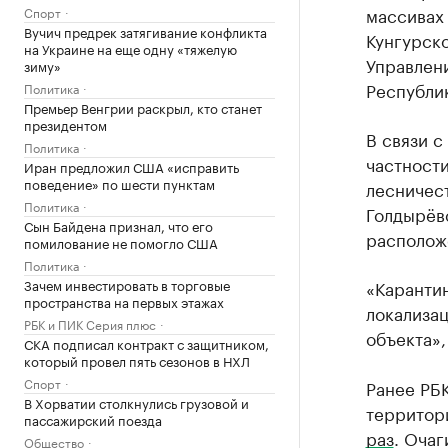
массивах
Спорт
Вучич предрек затягивание конфликта
Кунгурск
на Украине на еще одну «тяжелую
Управлен
зиму»
Республи
Политика
Премьер Венгрии раскрыл, кто станет
президентом
В связи с
Политика
частност
Иран предложил США «исправить
поведение» по шести пунктам
лесничест
Политика
Голдырёвс
Сын Байдена признал, что его
располож
помилование не помогло США
Политика
Зачем инвестировать в торговые
«Каранти
пространства на первых этажах
локализа
РБК и ПИК Серия плюс
объекта»,
СКА подписал контракт с защитником,
который провел пять сезонов в НХЛ
Спорт
Ранее РБК
В Хорватии столкнулись грузовой и
территор
пассажирский поезда
раз
. Оча
Общество