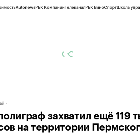
жимость
Autonews
РБК Компании
Телеканал
РБК Вино
Спорт
Школа упра
д
Стиль
Крипто
РБК Бизнес-среда
Дискуссионный клуб
Исследования
К
рагентов
Политика
Экономика
Бизнес
Технологии и медиа
Финансы
Рын
ай
полиграф захватил ещё 119 т
есов на территории Пермско