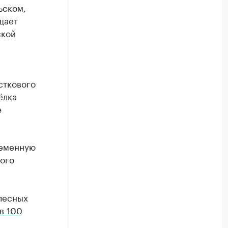
ьском,
щает
ской
сткового
ёлка
е
ременную
ого
лесных
в 100