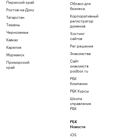
Пермский край
Облако для
бизнеса
Ростов-на-Дону
Корпоративный
Татарстан
регистратор
Тюмень
доменов
Черноземье
Хостинг
сайтов
Кавказ
Рег.решения
Карелия
Знакомства
Мурманск
Сайт
Приморский
знакомств
край
podbor.ru
РБК
Компании
РБК Курсы
Школа
управления
РБК
РБК
Новости
iOS