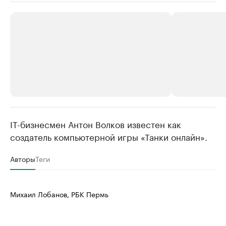
IT-бизнесмен Антон Волков известен как
РБК Компании
РБК Компании
создатель компьютерной игры «Танки онлайн».
Крупные организации в
Крупнейшие
нефтегазовой промышленности
недвижимос
Авторы
Теги
Найдите и проверьте данные в каталоге
Посмотрите данные
Михаил Лобанов, РБК Пермь