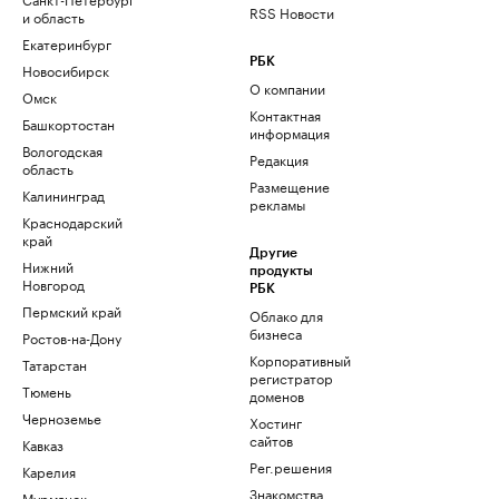
RSS Новости
и область
Екатеринбург
РБК
Новосибирск
О компании
Омск
Контактная
Башкортостан
информация
Вологодская
Редакция
область
Размещение
Калининград
рекламы
Краснодарский
край
Другие
Нижний
продукты
Новгород
РБК
Пермский край
Облако для
бизнеса
Ростов-на-Дону
Корпоративный
Татарстан
регистратор
Тюмень
доменов
Черноземье
Хостинг
сайтов
Кавказ
Рег.решения
Карелия
Знакомства
Мурманск