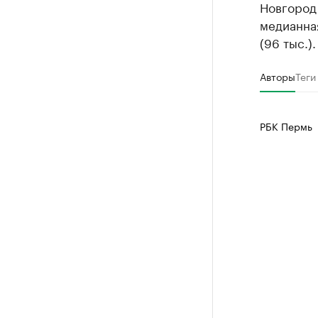
Новгород 
медианная
(96 тыс.).
Авторы
Теги
РБК Пермь