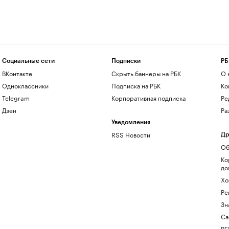
Социальные сети
Подписки
РБ
ВКонтакте
Скрыть баннеры на РБК
О 
Одноклассники
Подписка на РБК
Ко
Telegram
Корпоративная подписка
Ре
Дзен
Ра
Уведомления
RSS Новости
Др
Об
Ко
до
Хо
Ре
Зн
Са
РБ