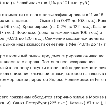
8 тыс.) и Челябинске (на 1,1% до 101 тыс. руб.).
 стоимости готового жилья зафиксировали в 11 из 16
х мегаполисов — в Омске (на 0,4% до 108 тыс.), Вол
до 96 тыс.), Красноярске (на 0,2% до 122 тыс.), Казани
87 тыс.), Воронеже (цена не изменилась; 106 тыс.) и
е (-0,3% до 120 тыс.). Снижение медианной цены на
 рынке недвижимости отметили в Уфе (-1,6%; до 117 т
бре вторичный рынок продемонстрировал оживление
ти впервые с апреля. Постепенное возвращение
елей к вопросу покупки вторичной недвижимости свя
икла снижения ключевой ставки, которое началось в 
 коммерческий директор Яндекс Недвижимости Евге
в.
сего гражданам обходится вторично жилье в Москве 
/кв. м), Санкт-Петербург (225 тыс.), Казань (187 тыс.),