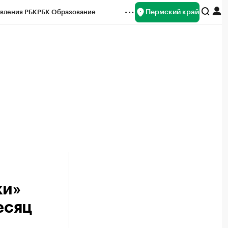
Пермский край
вления РБК
РБК Образование
редитные рейтинги
Франшизы
Газета
ок наличной валюты
ки»
есяц