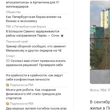
апокалипсиса» в Аргентине для IT-
миллиардеров
Общество
Как Петербургская биржа влияет на
бизнес и экономику
РБК и Петербургская Биржа
В Большом Савино задерживаются
рейсы направления Пермь — Сочи
Пермский край
Тренер сборной сообщил, кто заменит
Мельникову и других лидеров на ЧЕ
Спорт
✍🏻 Сколько вам стоит привычка искать
идеальное решение? Проверьте себя
Из крайности в крайности: как ведут
себя конфликтные личности
Подписка на РБК
Мозги для робота. Как создание
Фото: РБК 
физического ИИ стало трендом для
стартапов
В сентябр
Подписка на РБК
жилья в П
Два мирных жителя погибли после атак