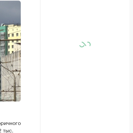
оричного
2 тыс.