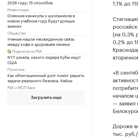
1,1% до 11
2026 году: 15 способов
Инвестиции
Осенние каникулы у школьников в
Стагнация
новом учебном году будут дольше
российски
зимних
Общество
(на 0,3% 
Ученые нашли неожиданную связь
0,2% до 1
между кофе и здоровьем печени
Краснодар
Подписка на РБК
вторичном
NYT узнала, какого лидера Кубы ищут
США
Политика
«В сентя
Как облигационный долг помог решить
активнос
задачи реального бизнеса. Кейсы
потребит
РБК и МСП Банк
началом ц
Загрузить еще
— заявил
Белокуро
Дороже в
тыс. руб.