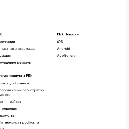
К
РБК Новости
компании
iOS
нтактная информация
Android
дакция
AppGallery
змещение рекламы
угие продукты РБК
лако для бизнеса
рпоративный регистратор
менов
стинг сайтов
г.решения
акомства
йт знакомств podbor.ru
К Компании