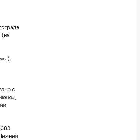
гограде
 (на
ыс.).
зано с
июне»,
ний
(383
 Нижний