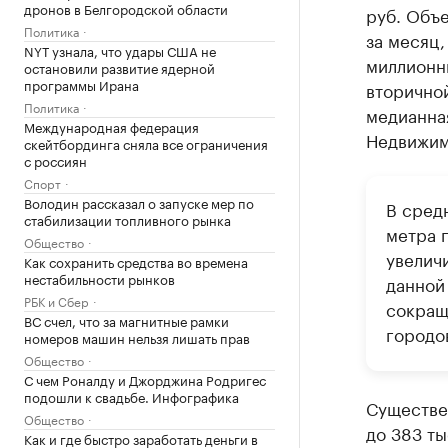
дронов в Белгородской области
руб. Объ
Политика
за месяц,
NYT узнала, что удары США не
миллионн
остановили развитие ядерной
программы Ирана
вторичной
Политика
медианная
Международная федерация
Недвижим
скейтбординга сняла все ограничения
с россиян
Спорт
Володин рассказал о запуске мер по
В сред
стабилизации топливного рынка
метра г
Общество
увелич
Как сохранить средства во времена
нестабильности рынков
данной
РБК и Сбер
сокращ
ВС счел, что за магнитные рамки
городо
номеров машин нельзя лишать прав
Общество
С чем Роналду и Джорджина Родригес
подошли к свадьбе. Инфографика
Существен
Общество
до 383 ты
Как и где быстро заработать деньги в