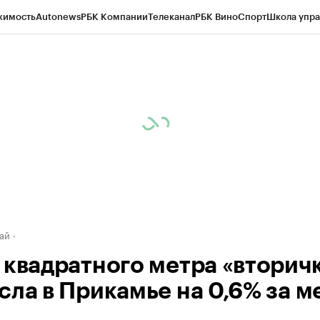
жимость
Autonews
РБК Компании
Телеканал
РБК Вино
Спорт
Школа упра
д
Стиль
Крипто
РБК Бизнес-среда
Дискуссионный клуб
Исследования
К
рагентов
Политика
Экономика
Бизнес
Технологии и медиа
Финансы
Рын
ай
 квадратного метра «вторич
сла в Прикамье на 0,6% за м