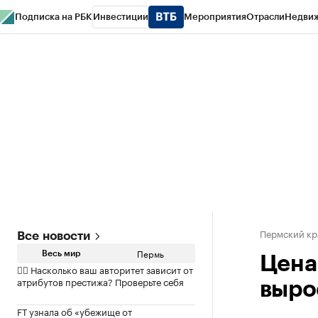
Подписка на РБК
Инвестиции
Мероприятия
Отрасли
Недви
РБК Курсы
РБК Life
Тренды
Визионеры
Национальные проекты
Горо
Спецпроекты СПб
Конференции СПб
Спецпроекты
Проверка конт
Пермский кр
Все новости
Пермь
Весь мир
Цена
✍🏻 Насколько ваш авторитет зависит от
атрибутов престижа? Проверьте себя
выро
FT узнала об «убежище от