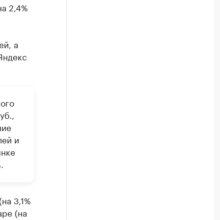
на 2,4%
ей, а
«Яндекс
ного
уб.,
ние
лей и
ынке
.
на 3,1%
аре (на