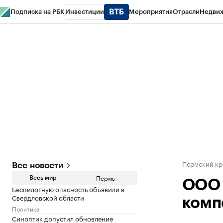
Подписка на РБК
Инвестиции
Мероприятия
Отрасли
Недви
РБК Курсы
РБК Life
Тренды
Визионеры
Национальные проекты
Горо
Спецпроекты СПб
Конференции СПб
Спецпроекты
Проверка конт
Пермский кр
Все новости
Пермь
Весь мир
ООО 
Беспилотную опасность объявили в
Свердловской области
комп
Политика
Синоптик допустил обновление