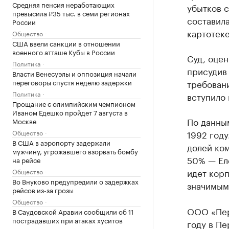
Средняя пенсия неработающих
убытков 
превысила ₽35 тыс. в семи регионах
составила
России
картотеке
Общество
США ввели санкции в отношении
военного атташе Кубы в России
Суд, оцен
Политика
присудив 
Власти Венесуэлы и оппозиция начали
переговоры спустя неделю задержки
требован
Политика
вступило 
Прощание с олимпийским чемпионом
Иваном Едешко пройдет 7 августа в
По данны
Москве
Общество
1992 году
В США в аэропорту задержали
долей ко
мужчину, угрожавшего взорвать бомбу
50% — Ел
на рейсе
идет кор
Общество
Во Внуково предупредили о задержках
значимым
рейсов из-за грозы
Общество
ООО «Пер
В Саудовской Аравии сообщили об 11
пострадавших при атаках хуситов
году в П