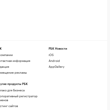
К
РБК Новости
компании
iOS
нтактная информация
Android
дакция
AppGallery
змещение рекламы
угие продукты РБК
лако для бизнеса
рпоративный регистратор
менов
стинг сайтов