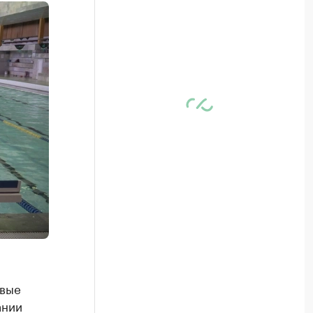
овые
ании