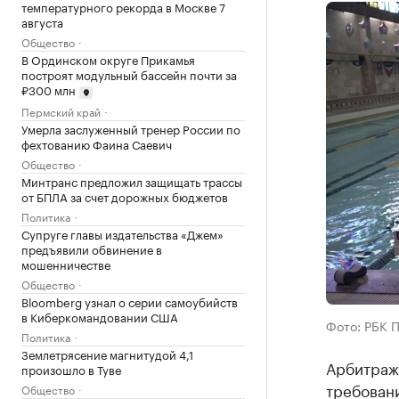
температурного рекорда в Москве 7
августа
Общество
В Ординском округе Прикамья
построят модульный бассейн почти за
₽300 млн
Пермский край
Умерла заслуженный тренер России по
фехтованию Фаина Саевич
Общество
Минтранс предложил защищать трассы
от БПЛА за счет дорожных бюджетов
Политика
Супруге главы издательства «Джем»
предъявили обвинение в
мошенничестве
Общество
Bloomberg узнал о серии самоубийств
в Киберкомандовании США
Фото: РБК 
Политика
Землетрясение магнитудой 4,1
Арбитраж
произошло в Туве
требован
Общество