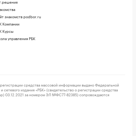
г.решения
акомства
йт знакомств podbor.ru
К Компании
К Курсы
ола управления РБК
регистрации средства массовой информации выдано Федеральной
и сетевого издания «РБК» (свидетельство о регистрации средства
ор) 03.12.2021 за номером ЭЛ №ФС77-82385) сопровождаются