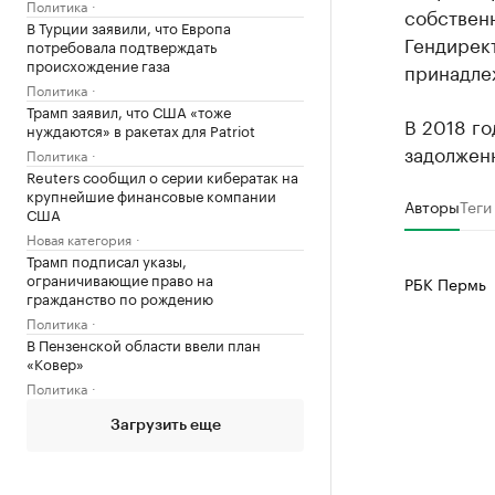
Политика
собствен
В Турции заявили, что Европа
Гендирек
потребовала подтверждать
происхождение газа
принадле
Политика
Трамп заявил, что США «тоже
В 2018 г
нуждаются» в ракетах для Patriot
задолженн
Политика
Reuters сообщил о серии кибератак на
крупнейшие финансовые компании
Авторы
Теги
США
Новая категория
Трамп подписал указы,
ограничивающие право на
РБК Пермь
гражданство по рождению
Политика
В Пензенской области ввели план
«Ковер»
Политика
Загрузить еще