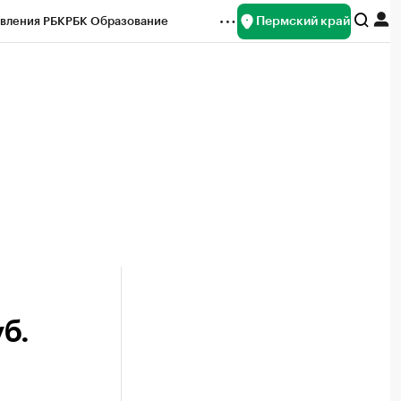
Пермский край
вления РБК
РБК Образование
редитные рейтинги
Франшизы
Газета
ок наличной валюты
б.