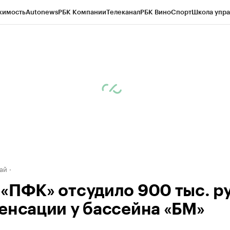
жимость
Autonews
РБК Компании
Телеканал
РБК Вино
Спорт
Школа упра
д
Стиль
Крипто
РБК Бизнес-среда
Дискуссионный клуб
Исследования
К
рагентов
Политика
Экономика
Бизнес
Технологии и медиа
Финансы
Рын
ай
«ПФК» отсудило 900 тыс. ру
енсации у бассейна «БМ»