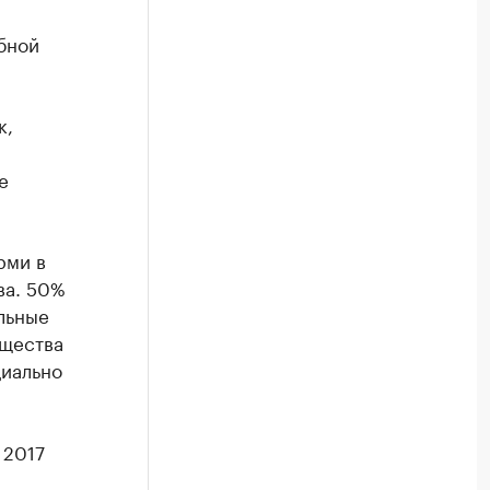
бной
к,
е
рми в
ва. 50%
льные
бщества
циально
 2017