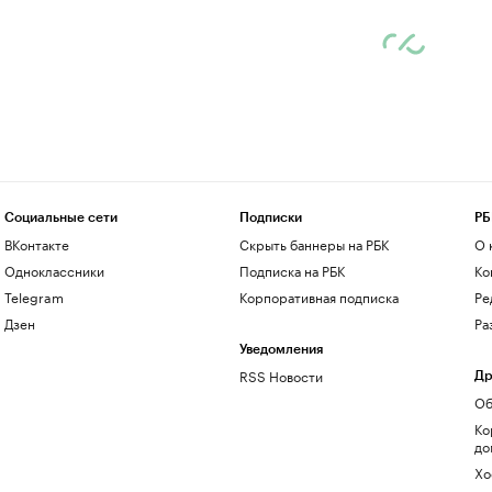
Социальные сети
Подписки
РБ
ВКонтакте
Скрыть баннеры на РБК
О 
Одноклассники
Подписка на РБК
Ко
Telegram
Корпоративная подписка
Ре
Дзен
Ра
Уведомления
RSS Новости
Др
Об
Ко
до
Хо