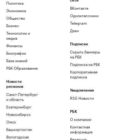
сети
Политика
ВКонтакте
Экономика
Одноклассники
Общество
Telegram
Бизнес
Дзен
Технологии и
медиа
Финансы
Подписки
Скрыть баннеры
Биографии
на РБК
База знаний
Подписка на РБК
РБК Образование
Корпоративная
подписка
Новости
регионов
Уведомления
Санкт-Петербург
RSS Новости
и область
Екатеринбург
РБК
Новосибирск
О компании
Омск
Контактная
Башкортостан
информация
Вологодская
Редакция