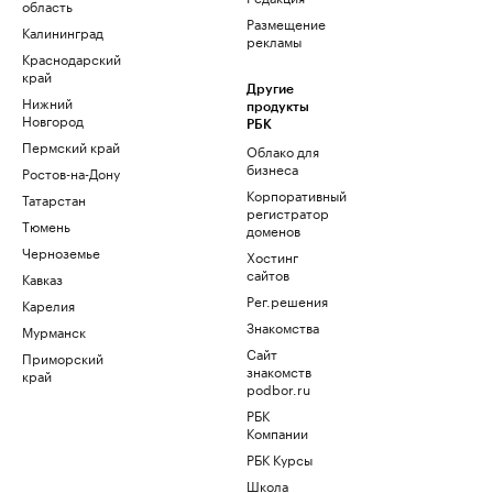
область
Размещение
Калининград
рекламы
Краснодарский
край
Другие
Нижний
продукты
Новгород
РБК
Пермский край
Облако для
бизнеса
Ростов-на-Дону
Корпоративный
Татарстан
регистратор
Тюмень
доменов
Черноземье
Хостинг
сайтов
Кавказ
Рег.решения
Карелия
Знакомства
Мурманск
Сайт
Приморский
знакомств
край
podbor.ru
РБК
Компании
РБК Курсы
Школа