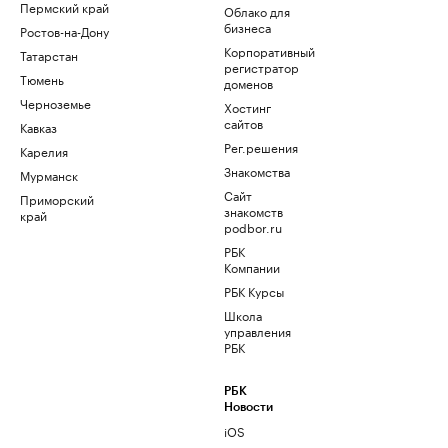
Пермский край
Облако для
бизнеса
Ростов-на-Дону
Корпоративный
Татарстан
регистратор
Тюмень
доменов
Черноземье
Хостинг
сайтов
Кавказ
Рег.решения
Карелия
Знакомства
Мурманск
Сайт
Приморский
знакомств
край
podbor.ru
РБК
Компании
РБК Курсы
Школа
управления
РБК
РБК
Новости
iOS