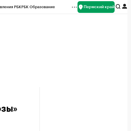
Пермский край
вления РБК
РБК Образование
редитные рейтинги
Франшизы
Газета
ок наличной валюты
озы»