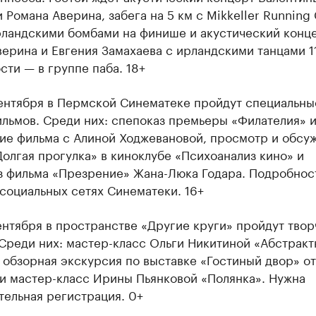
 Романа Аверина, забега на 5 км с Mikkeller Running
 с информацией в каталоге
рландскими бомбами на финише и акустический конц
ерина и Евгения Замахаева с ирландскими танцами 1
ти — в группе паба. 18+
сентября в Пермской Синематеке пройдут специальны
льмов. Среди них: спепоказ премьеры «Филателия» 
ие фильма с Алиной Ходжевановой, просмотр и обсу
олгая прогулка» в киноклубе «Психоанализ кино» и
з фильма «Презрение» Жана-Люка Годара. Подробнос
 социальных сетях Синематеки. 16+
ентября в пространстве «Другие круги» пройдут тво
Среди них: мастер-класс Ольги Никитиной «Абстракт
 обзорная экскурсия по выставке «Гостиный двор» о
 и мастер-класс Ирины Пьянковой «Полянка». Нужна
тельная регистрация. 0+