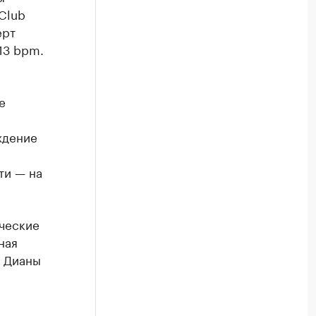
 Club
Посмотрите в каталоге по регионам
ерт
13 bpm.
е
и
ждение
ти — на
рческие
ная
т Дианы