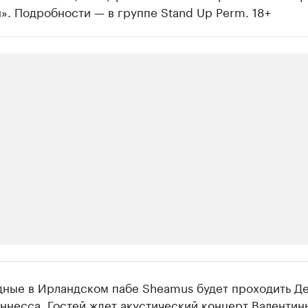
. Подробности — в группе Stand Up Perm. 18+
ии
дные в Ирландском пабе Sheamus будет проходить Д
шие производители и продавцы медийной п
ннесса. Гостей ждет акустический концерт Валентин