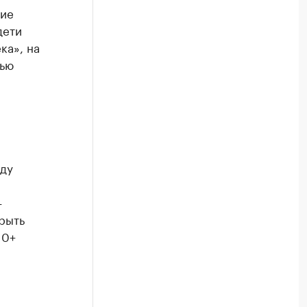
кие
дети
ка», на
щью
оду
—
рыть
 0+