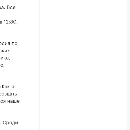
а. Все
 12:30.
рсия по
ских
ика,
о.
«Как я
создать
тся наше
. Среди