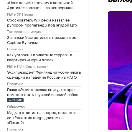
«Ноев ковчег»: почему в восточной
Арктике эволюция шла непрерывно
РБК и УК Первая
Сооснователь Wikipedia назвал ее
рупором пропаганды под эгидой ЦРУ
Технологии и медиа
Зеленский встретился с президентом
Сербии Вучичем
Политика
Как устроены приватные террасы в
квартирах «Серии плюс»
РБК и ПИК Серия плюс
Экс-президент Финляндии усомнился в
сценарии нападения России на НАТО
Политика
Глава «Эксмо» назвал книгу, которая
поможет стать «лучшей версией себя»
РАДИО
Общество
Мадьяр ответил на вопрос, останется
ли «Росатом» подрядчиком на
«Пакш-2»
Политика