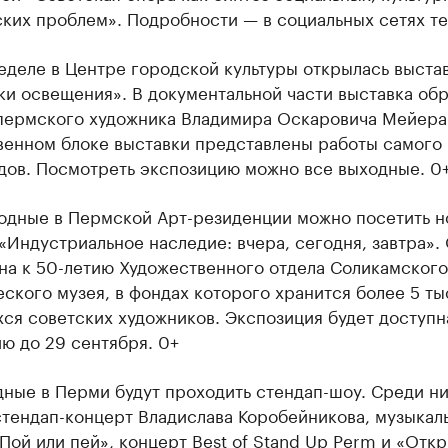
ких проблем». Подробности — в социальных сетях те
еделе в Центре городской культуры открылась выста
ки освещения». В документальной части выставка об
 пермского художника Владимира Оскаровича Мейера
венном блоке выставки представлены работы самого
одов. Посмотреть экспозицию можно все выходные. 0
ходные в Пермской Арт-резиденции можно посетить 
«Индустриальное наследие: вчера, сегодня, завтра».
на к 50-летию Художественного отдела Соликамского
ского музея, в фондах которого хранится более 5 ты
ся советских художников. Экспозиция будет доступн
ю до 29 сентября. 0+
ные в Перми будут проходить стендап-шоу. Среди ни
стендап-концерт Владислава Коробейникова, музыкал
Пой или пей», концерт Best of Stand Up Perm и «Отк