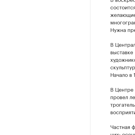
состоитс
желающие 
многогран
Нужна пр
В Центра
выставке
художнико
скульптур
Начало в 
В Центре
провел ле
трогатель
восприяти
Частная 
них: осе