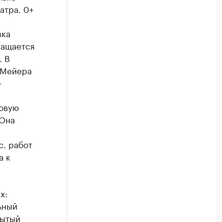
атра. 0+
вка
ращается
. В
 Мейера
+
новую
 Она
с. работ
а к
х:
ьный
рытый