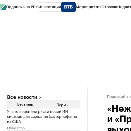
Подписка на РБК
Инвестиции
Мероприятия
Отрасли
Недви
РБК Курсы
РБК Life
Тренды
Визионеры
Национальные проекты
Горо
Спецпроекты СПб
Конференции СПб
Спецпроекты
Проверка конт
Пермский кр
Все новости
Пермь
Весь мир
«Неж
Ученые оценили риски новой ИИ-
системы для создания бактериофагов
и «Пр
из США
Общество
выхо