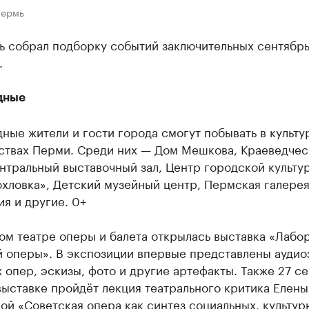
Пермь
ь собрал подборку событий заключительных сентябр
.
дные
ные жители и гости города смогут побывать в культу
ствах Перми. Среди них — Дом Мешкова, Краеведчес
нтральный выставочный зал, Центр городской культу
хловка», Детский музейный центр, Пермская галерея
я и другие. 0+
ом театре оперы и балета открылась выставка «Лабо
й оперы». В экспозиции впервые представлены аудио
 опер, эскизы, фото и другие артефакты. Также 27 се
выставке пройдёт лекция театрального критика Елены
ой «Советская опера как синтез социальных, культур