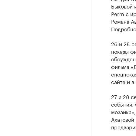
Быковой и
Ознакомьтесь
Perm с и
Романа Ав
Подробнос
26 и 28 
показы фи
обсужден
фильма «Д
спецпока
сайте и в
27 и 28 с
события. 
мозаика»,
Ахатовой
предвари