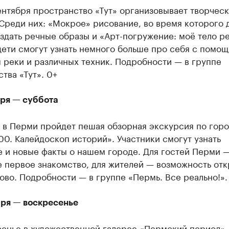
ентября пространство «Тут» организовывает творчес
Среди них: «Мокрое» рисование, во время которого 
здать речные образы и «Арт-погружение: моё тело ре
ети смогут узнать немного больше про себя с помо
 реки и различных техник. Подробности — в группе
тва «Тут». 0+
бря — суббота
 в Перми пройдет пешая обзорная экскурсия по гор
0. Калейдоскоп историй». Участники смогут узнать
е и новые факты о нашем городе. Для гостей Перми 
 первое знакомство, для жителей — возможность отк
ово. Подробности — в группе «Пермь. Все реально!».
бря — воскресенье
сенье в художественной галерее «Пермский период»