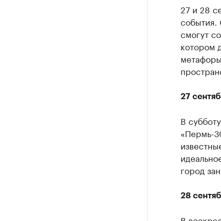
27 и 28 с
события. 
смогут со
котором д
метафоры
пространс
27 сентя
В субботу
«Пермь-30
известны
идеальное
город зан
28 сентя
В воскре