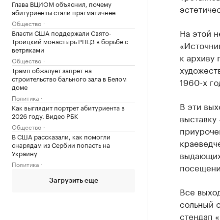
Глава ВЦИОМ объяснил, почему
эстетичес
абитуриенты стали прагматичнее
Общество
На этой н
Власти США поддержали Свято-
Троицкий монастырь РПЦЗ в борьбе с
«Источни
ветряками
к архиву
Общество
художест
Трамп обжалует запрет на
строительство бального зала в Белом
1960-х г
доме
Политика
В эти вы
Как выглядит портрет абитуриента в
2026 году. Видео РБК
выставку 
Общество
приуроче
В США рассказали, как помогли
краеведче
снарядам из Сербии попасть на
Украину
выдающих
Политика
посещени
Загрузить еще
Все выход
сольный 
стендап «