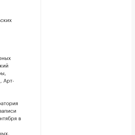
ьских
рных
кий
ры,
, Арт-
ратория
записи
нтября в
ных,