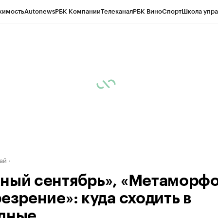
жимость
Autonews
РБК Компании
Телеканал
РБК Вино
Спорт
Школа упра
д
Стиль
Крипто
РБК Бизнес-среда
Дискуссионный клуб
Исследования
К
рагентов
Политика
Экономика
Бизнес
Технологии и медиа
Финансы
Рын
ай
ный сентябрь», «Метаморф
езрение»: куда сходить в
дные