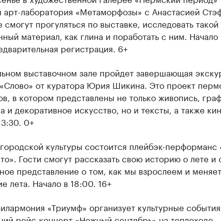
я арт-лаборатория «Метаморфозы» с Анастасией Стэф
смогут прогуляться по выставке, исследовать такой
ный материал, как глина и поработать с ним. Начало в
едварительная регистрация. 6+
льном выставочном зале пройдет завершающая экску
 «Слово» от куратора Юрия Шикина. Это проект перм
в, в котором представлены не только живопись, граф
а и декоративное искусство, но и тексты, а также кин
13:30. 0+
 городской культуры состоится плейбэк-перформанс 
то». Гости смогут рассказать свою историю о лете и 
ное представление о том, как мы взрослеем и меняе
е лета. Начало в 18:00. 16+
филармония «Триумф» организует культурные события
нний рейс-концерт «Нежный сентябрь» на теплоходе