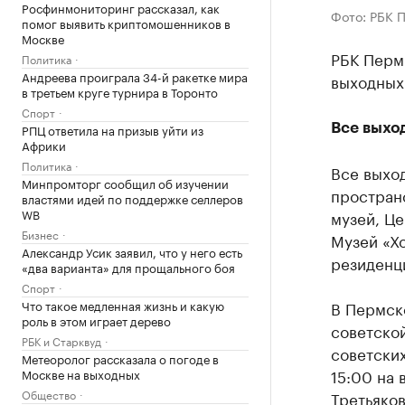
Росфинмониторинг рассказал, как
Фото: РБК 
помог выявить криптомошенников в
Москве
РБК Перм
Политика
Андреева проиграла 34-й ракетке мира
выходных
в третьем круге турнира в Торонто
Спорт
РПЦ ответила на призыв уйти из
Все выхо
Африки
Политика
Все выход
Минпромторг сообщил об изучении
простран
властями идей по поддержке селлеров
WB
музей, Це
Бизнес
Музей «Хо
Александр Усик заявил, что у него есть
резиденци
«два варианта» для прощального боя
Спорт
Что такое медленная жизнь и какую
В Пермск
роль в этом играет дерево
советско
РБК и Старквуд
советских
Метеоролог рассказала о погоде в
15:00 на 
Москве на выходных
Общество
Третьяков