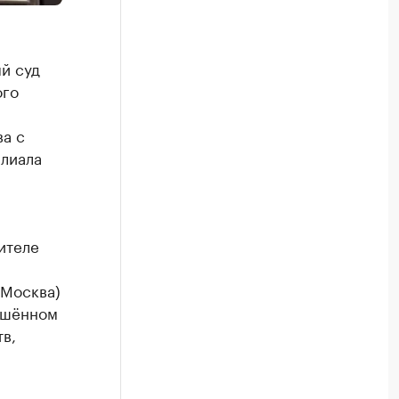
й суд
ого
а с
илиала
ителе
(Москва)
ршённом
в,