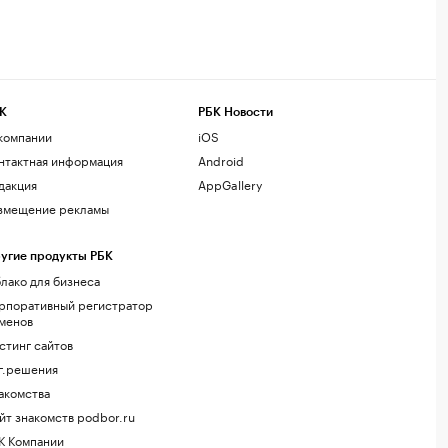
К
РБК Новости
компании
iOS
нтактная информация
Android
дакция
AppGallery
змещение рекламы
угие продукты РБК
лако для бизнеса
рпоративный регистратор
менов
стинг сайтов
г.решения
акомства
йт знакомств podbor.ru
К Компании