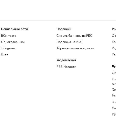
Социальные сети
Подписки
РБ
ВКонтакте
Скрыть баннеры на РБК
О 
Одноклассники
Подписка на РБК
Ко
Telegram
Корпоративная подписка
Ре
Дзен
Ра
Уведомления
RSS Новости
Др
Об
Ко
до
Хо
Ре
Зн
Са
РБ