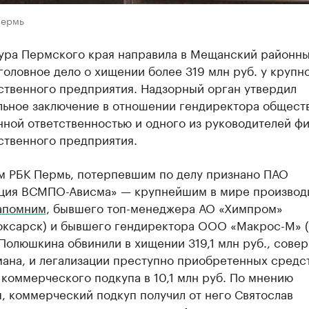
Пермь
ура Пермского края направила в Мещанский районны
оловное дело о хищении более 319 млн руб. у крупн
ственного предприятия. Надзорный орган утвердил
льное заключение в отношении гендиректора обществ
ной ответственностью и одного из руководителей ф
ственного предприятия.
м РБК Пермь, потерпевшим по делу признано ПАО
ция ВСМПО-Ависма» — крупнейшим в мире производ
апомним
, бывшего топ-менеджера АО «Химпром»
оксарск) и бывшего гендиректора ООО «Макрос-М» 
Полюшкина обвинили в хищении 319,1 млн руб., сове
ана, и легализации преступно приобретенных средст
коммерческого подкупа в 10,1 млн руб. По мнению
, коммерческий подкуп получил от него Святослав