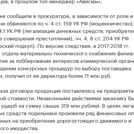
цев, в прошлом топ-менеджер «Ависмы».
ня сообщили в прокуратуре, в зависимости от роли и
ни обвиняются по ч. 4 ст. 159 УК РФ (мошенничество),
174.1 УК РФ (легализация денежных средств, приобрете
е совершения преступления), чч. 4, 8 ст. 204 УК РФ
ский подкуп). По версии следствия, в 2017-2018 гг.
к отдела материально-технического снабжения филиа
тия за лоббирование интересов коммерческой орган
едении конкурсных процедур по выбору поставщика
, получил от ее директора более 11 млн руб.
мках договора продукция поставлялась на предприяти
ой стоимости. Незаконными действиями заказчику б
ущерб на сумму свыше 319 млн рублей. В целях лега
ых средств подельники произвели ряд финансовых оп
нных на приобретение дорогостоящего движимого и
ого имущества.