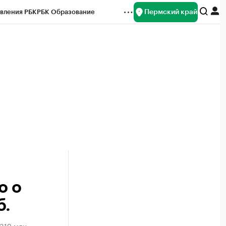
Пермский край
вления РБК
РБК Образование
редитные рейтинги
Франшизы
Газета
ок наличной валюты
о о
б.
₽319 млн