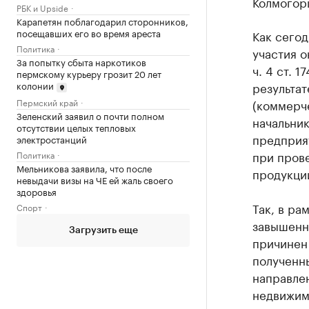
Колмогор
РБК и Upside
Карапетян поблагодарил сторонников,
посещавших его во время ареста
Как сегод
Политика
участия о
За попытку сбыта наркотиков
ч. 4 ст. 
пермскому курьеру грозит 20 лет
колонии
результат
Пермский край
(коммерче
Зеленский заявил о почти полном
начальни
отсутствии целых тепловых
предприя
электростанций
при пров
Политика
Мельникова заявила, что после
продукции
невыдачи визы на ЧЕ ей жаль своего
здоровья
Так, в ра
Спорт
завышенн
Загрузить еще
причинен 
полученн
направле
недвижим