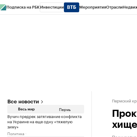
Подписка на РБК
Инвестиции
Мероприятия
Отрасли
Недви
РБК Курсы
РБК Life
Тренды
Визионеры
Национальные проекты
Горо
Спецпроекты СПб
Конференции СПб
Спецпроекты
Проверка конт
Пермский кр
Все новости
Пермь
Весь мир
Прок
Вучич предрек затягивание конфликта
на Украине на еще одну «тяжелую
хище
зиму»
Политика
Прокуратура