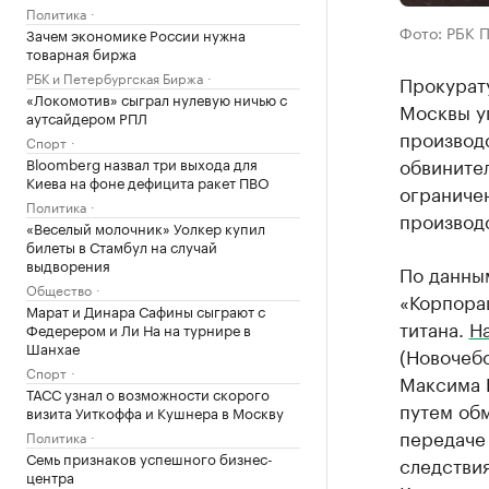
Политика
Фото: РБК 
Зачем экономике России нужна
товарная биржа
РБК и Петербургская Биржа
Прокурат
«Локомотив» сыграл нулевую ничью с
Москвы уг
аутсайдером РПЛ
производ
Спорт
обвините
Bloomberg назвал три выхода для
Киева на фоне дефицита ракет ПВО
ограничен
Политика
производ
«Веселый молочник» Уолкер купил
билеты в Стамбул на случай
выдворения
По данны
Общество
«Корпора
Марат и Динара Сафины сыграют с
титана.
Н
Федерером и Ли На на турнире в
Шанхае
(Новочеб
Спорт
Максима 
ТАСС узнал о возможности скорого
путем обм
визита Уиткоффа и Кушнера в Москву
передаче 
Политика
Семь признаков успешного бизнес-
следствия
центра