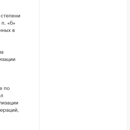
 степени
 п. «б»
нных в
ла
изации
е по
ыл
лизации
ераций,