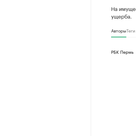
На имуще
ущерба.
Авторы
Теги
РБК Пермь