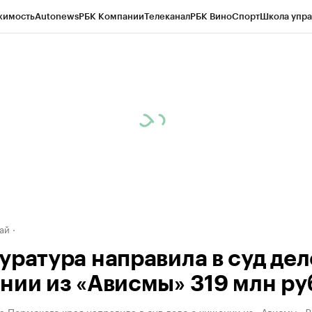
жимость
Autonews
РБК Компании
Телеканал
РБК Вино
Спорт
Школа упра
д
Стиль
Крипто
РБК Бизнес-среда
Дискуссионный клуб
Исследования
К
рагентов
Политика
Экономика
Бизнес
Технологии и медиа
Финансы
Рын
ай
уратура направила в суд дел
нии из «Ависмы» 319 млн ру
 Пермского края направила в суд дело о хищении из «Ависмы» 