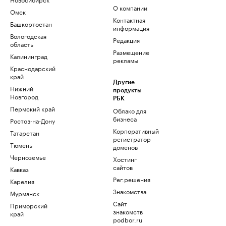
О компании
Омск
Контактная
Башкортостан
информация
Вологодская
Редакция
область
Размещение
Калининград
рекламы
Краснодарский
край
Другие
Нижний
продукты
Новгород
РБК
Пермский край
Облако для
бизнеса
Ростов-на-Дону
Корпоративный
Татарстан
регистратор
Тюмень
доменов
Черноземье
Хостинг
сайтов
Кавказ
Рег.решения
Карелия
Знакомства
Мурманск
Сайт
Приморский
знакомств
край
podbor.ru