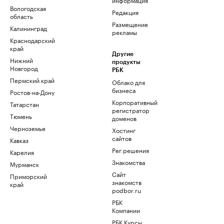
Вологодская
Редакция
область
Размещение
Калининград
рекламы
Краснодарский
край
Другие
Нижний
продукты
Новгород
РБК
Пермский край
Облако для
бизнеса
Ростов-на-Дону
Корпоративный
Татарстан
регистратор
Тюмень
доменов
Черноземье
Хостинг
сайтов
Кавказ
Рег.решения
Карелия
Знакомства
Мурманск
Сайт
Приморский
знакомств
край
podbor.ru
РБК
Компании
РБК Курсы