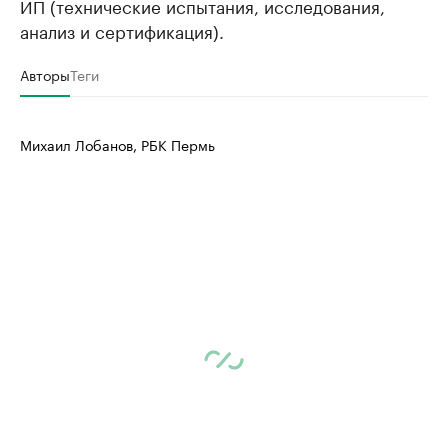
ИП (технические испытания, исследования,
Ознакомьтесь с информацией в каталоге
Посмотрите в ката
анализ и сертификация).
Авторы
Теги
Михаил Лобанов, РБК Пермь