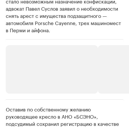
стало невозможным назначение конфискации,
адвокат Павел Суслов заявил о необходимости
снять арест с имущества подзащитного —
автомобиля Porsche Cayenne, трех машиномест
в Перми и айфона.
Оставив по собственному желанию
РБК Компании
РБК Компании
руководящее кресло в АНО «БСЭНО»,
Крупнейшие производители и
Страховые к
подсудимый сохранил регистрацию в качестве
продавцы медийной продукции
присутствую