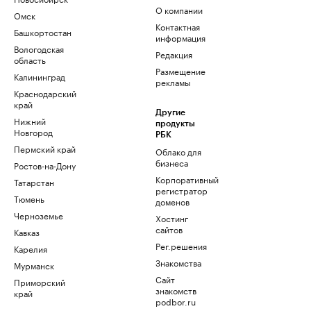
О компании
Омск
Контактная
Башкортостан
информация
Вологодская
Редакция
область
Размещение
Калининград
рекламы
Краснодарский
край
Другие
Нижний
продукты
Новгород
РБК
Пермский край
Облако для
бизнеса
Ростов-на-Дону
Корпоративный
Татарстан
регистратор
Тюмень
доменов
Черноземье
Хостинг
сайтов
Кавказ
Рег.решения
Карелия
Знакомства
Мурманск
Сайт
Приморский
знакомств
край
podbor.ru