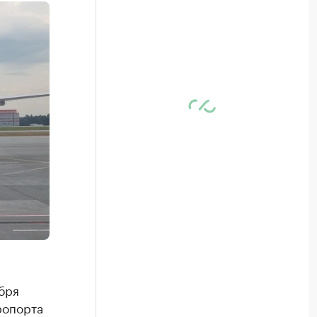
бря
ропорта