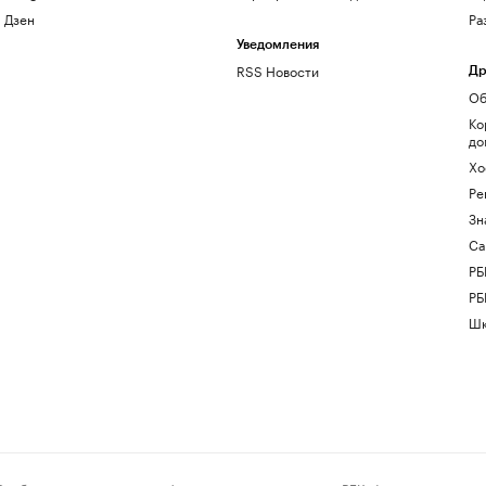
Дзен
Ра
Уведомления
RSS Новости
Др
Об
Ко
до
Хо
Ре
Зн
Са
РБ
РБ
Шк