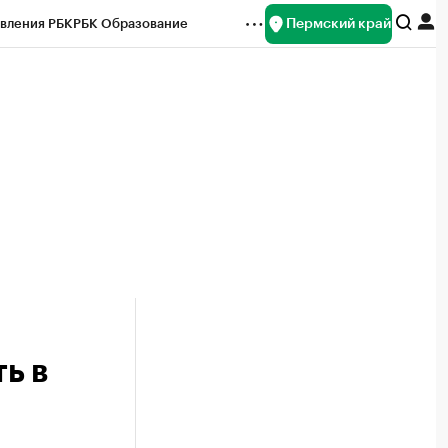
Пермский край
вления РБК
РБК Образование
редитные рейтинги
Франшизы
Газета
ок наличной валюты
ь в