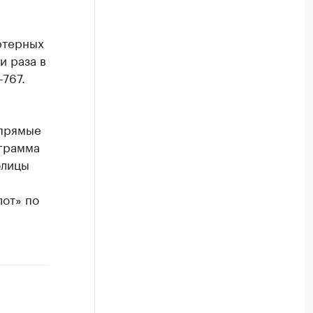
ртерных
и раза в
767.
 прямые
грамма
олицы
лот» по