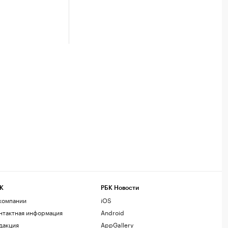
К
РБК Новости
компании
iOS
нтактная информация
Android
дакция
AppGallery