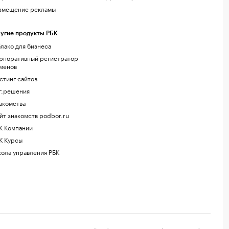
змещение рекламы
угие продукты РБК
лако для бизнеса
рпоративный регистратор
менов
стинг сайтов
г.решения
акомства
йт знакомств podbor.ru
К Компании
К Курсы
ола управления РБК