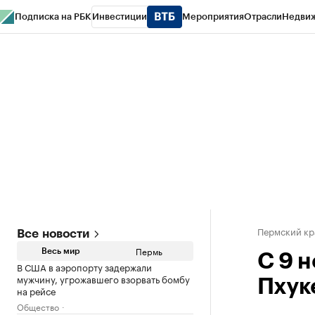
Подписка на РБК
Инвестиции
Мероприятия
Отрасли
Недви
РБК Курсы
РБК Life
Тренды
Визионеры
Национальные проекты
Горо
Спецпроекты СПб
Конференции СПб
Спецпроекты
Проверка конт
Пермский кр
Все новости
Пермь
Весь мир
С 9 
В США в аэропорту задержали
мужчину, угрожавшего взорвать бомбу
Пхук
на рейсе
Общество