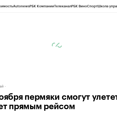
жимость
Autonews
РБК Компании
Телеканал
РБК Вино
Спорт
Школа упра
д
Стиль
Крипто
РБК Бизнес-среда
Дискуссионный клуб
Исследования
К
рагентов
Политика
Экономика
Бизнес
Технологии и медиа
Финансы
Рын
ай
ноября пермяки смогут улетет
ет прямым рейсом