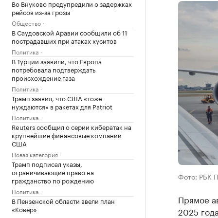
Во Внуково предупредили о задержках
рейсов из-за грозы
Общество
В Саудовской Аравии сообщили об 11
пострадавших при атаках хуситов
Политика
В Турции заявили, что Европа
потребовала подтверждать
происхождение газа
Политика
Трамп заявил, что США «тоже
нуждаются» в ракетах для Patriot
Политика
Reuters сообщил о серии кибератак на
крупнейшие финансовые компании
США
Новая категория
Трамп подписал указы,
ограничивающие право на
Фото: РБК 
гражданство по рождению
Политика
Прямое а
В Пензенской области ввели план
«Ковер»
2025 года