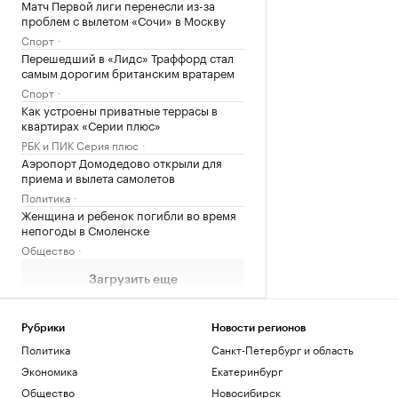
Матч Первой лиги перенесли из-за
проблем с вылетом «Сочи» в Москву
Спорт
Перешедший в «Лидс» Траффорд стал
самым дорогим британским вратарем
Спорт
Как устроены приватные террасы в
квартирах «Серии плюс»
РБК и ПИК Серия плюс
Аэропорт Домодедово открыли для
приема и вылета самолетов
Политика
Женщина и ребенок погибли во время
непогоды в Смоленске
Общество
Загрузить еще
Рубрики
Новости регионов
Политика
Санкт-Петербург и область
Экономика
Екатеринбург
Общество
Новосибирск