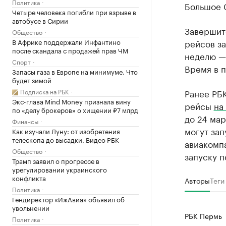
Политика
Большое 
Четыре человека погибли при взрыве в
автобусе в Сирии
Завершит
Общество
В Африке поддержали Инфантино
рейсов за
после скандала с продажей прав ЧМ
неделю — 
Спорт
Время в п
Запасы газа в Европе на минимуме. Что
будет зимой
Подписка на РБК
Ранее РБК
Экс-глава Mind Money признала вину
рейсы
на
по «делу брокеров» о хищении ₽7 млрд
до 24 мар
Финансы
могут зап
Как изучали Луну: от изобретения
телескопа до высадки. Видео РБК
авиакомпа
Общество
запуску п
Трамп заявил о прогрессе в
урегулировании украинского
конфликта
Авторы
Теги
Политика
Гендиректор «ИжАвиа» объявил об
увольнении
РБК Пермь
Политика