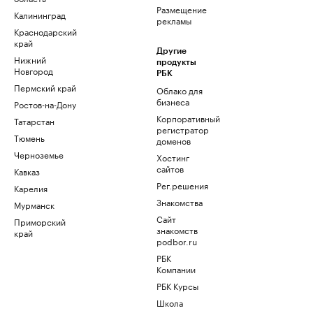
Размещение
Калининград
рекламы
Краснодарский
край
Другие
Нижний
продукты
Новгород
РБК
Пермский край
Облако для
бизнеса
Ростов-на-Дону
Корпоративный
Татарстан
регистратор
Тюмень
доменов
Черноземье
Хостинг
сайтов
Кавказ
Рег.решения
Карелия
Знакомства
Мурманск
Сайт
Приморский
знакомств
край
podbor.ru
РБК
Компании
РБК Курсы
Школа