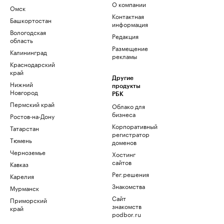
О компании
Омск
Контактная
Башкортостан
информация
Вологодская
Редакция
область
Размещение
Калининград
рекламы
Краснодарский
край
Другие
Нижний
продукты
Новгород
РБК
Пермский край
Облако для
бизнеса
Ростов-на-Дону
Корпоративный
Татарстан
регистратор
Тюмень
доменов
Черноземье
Хостинг
сайтов
Кавказ
Рег.решения
Карелия
Знакомства
Мурманск
Сайт
Приморский
знакомств
край
podbor.ru