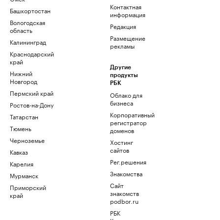
Контактная
Башкортостан
информация
Вологодская
Редакция
область
Размещение
Калининград
рекламы
Краснодарский
край
Другие
Нижний
продукты
Новгород
РБК
Пермский край
Облако для
бизнеса
Ростов-на-Дону
Корпоративный
Татарстан
регистратор
Тюмень
доменов
Черноземье
Хостинг
сайтов
Кавказ
Рег.решения
Карелия
Знакомства
Мурманск
Сайт
Приморский
знакомств
край
podbor.ru
РБК