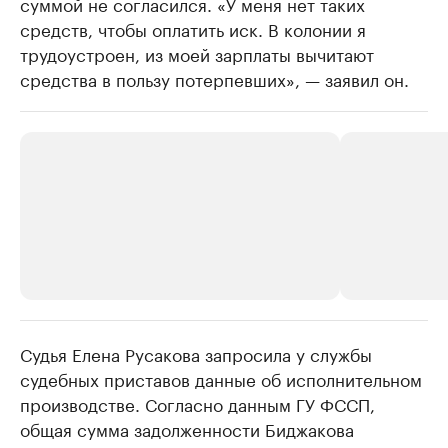
суммой не согласился. «У меня нет таких
средств, чтобы оплатить иск. В колонии я
трудоустроен, из моей зарплаты вычитают
средства в пользу потерпевших», — заявил он.
Судья Елена Русакова запросила у службы
РБК Компании
РБК Компании
судебных приставов данные об исполнительном
Крупнейшие производители и
Страховые к
производстве. Согласно данным ГУ ФССП,
продавцы медийной продукции
присутствую
общая сумма задолженности Биджакова
Ознакомьтесь с информацией в каталоге
Посмотрите в ката