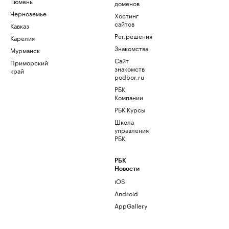
Тюмень
доменов
Черноземье
Хостинг
сайтов
Кавказ
Рег.решения
Карелия
Знакомства
Мурманск
Сайт
Приморский
знакомств
край
podbor.ru
РБК
Компании
РБК Курсы
Школа
управления
РБК
РБК
Новости
iOS
Android
AppGallery