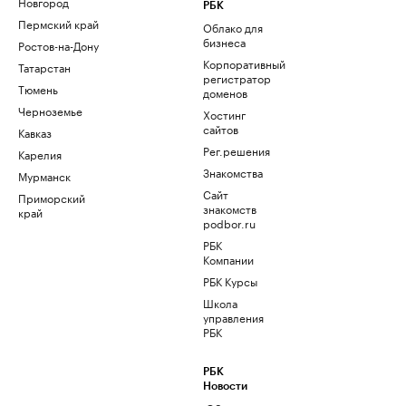
Новгород
РБК
Пермский край
Облако для
бизнеса
Ростов-на-Дону
Корпоративный
Татарстан
регистратор
Тюмень
доменов
Черноземье
Хостинг
сайтов
Кавказ
Рег.решения
Карелия
Знакомства
Мурманск
Сайт
Приморский
знакомств
край
podbor.ru
РБК
Компании
РБК Курсы
Школа
управления
РБК
РБК
Новости