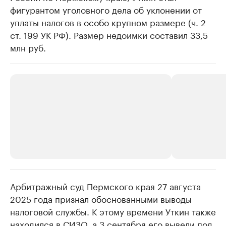
фигурантом уголовного дела об уклонении от
уплаты налогов в особо крупном размере (ч. 2
ст. 199 УК РФ). Размер недоимки составил 33,5
млн руб.
Арбитражный суд Пермского края 27 августа
РБК Компании
РБК Компании
2025 года признал обоснованными выводы
Крупнейшие производители и
Страховые к
налоговой службы. К этому времени Уткин также
продавцы медийной продукции
присутствую
находился в СИЗО, а 3 сентября его вывели под
Ознакомьтесь с информацией в каталоге
Посмотрите в ката