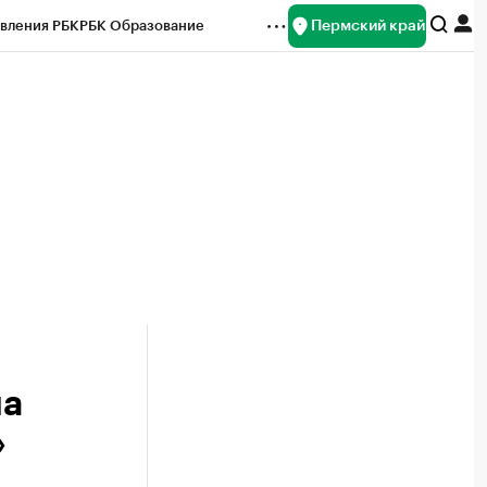
Пермский край
вления РБК
РБК Образование
редитные рейтинги
Франшизы
Газета
ок наличной валюты
ла
»