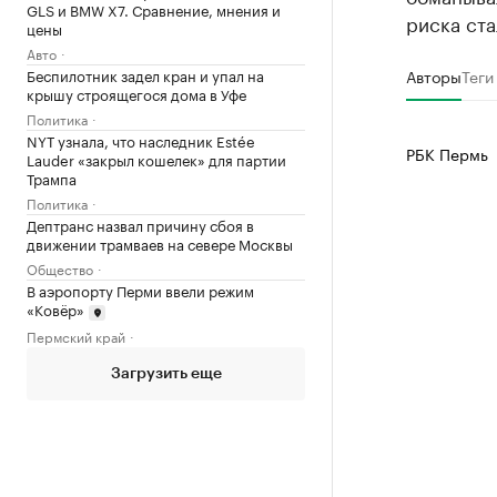
GLS и BMW X7. Сравнение, мнения и
риска ста
цены
Авто
Беспилотник задел кран и упал на
Авторы
Теги
крышу строящегося дома в Уфе
Политика
NYT узнала, что наследник Estée
РБК Пермь
Lauder «закрыл кошелек» для партии
Трампа
Политика
Дептранс назвал причину сбоя в
движении трамваев на севере Москвы
Общество
В аэропорту Перми ввели режим
«Ковёр»
Пермский край
Загрузить еще