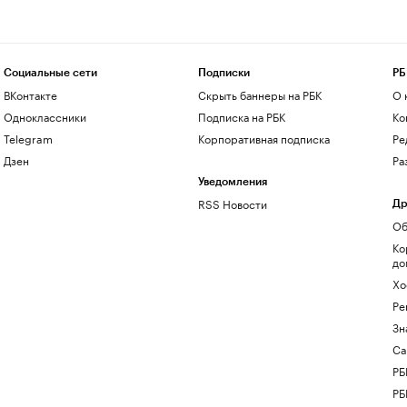
Социальные сети
Подписки
РБ
ВКонтакте
Скрыть баннеры на РБК
О 
Одноклассники
Подписка на РБК
Ко
Telegram
Корпоративная подписка
Ре
Дзен
Ра
Уведомления
RSS Новости
Др
Об
Ко
до
Хо
Ре
Зн
Са
РБ
РБ