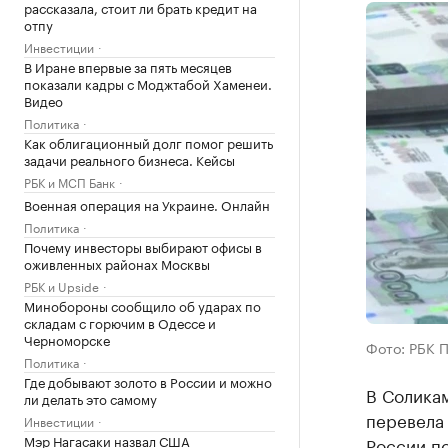
рассказала, стоит ли брать кредит на
отпу
Инвестиции
В Иране впервые за пять месяцев
показали кадры с Моджтабой Хаменеи.
Видео
Политика
Как облигационный долг помог решить
задачи реального бизнеса. Кейсы
РБК и МСП Банк
Военная операция на Украине. Онлайн
Политика
Почему инвесторы выбирают офисы в
оживленных районах Москвы
РБК и Upside
Минобороны сообщило об ударах по
складам с горючим в Одессе и
Черноморске
Фото: РБК 
Политика
Где добывают золото в России и можно
В Солика
ли делать это самому
перевела 
Инвестиции
Мэр Нагасаки назвал США
России п