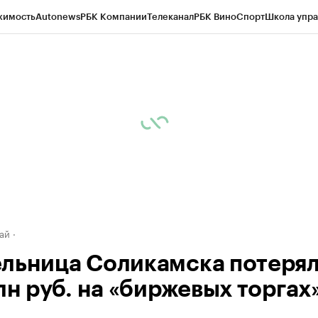
жимость
Autonews
РБК Компании
Телеканал
РБК Вино
Спорт
Школа упра
д
Стиль
Крипто
РБК Бизнес-среда
Дискуссионный клуб
Исследования
К
рагентов
Политика
Экономика
Бизнес
Технологии и медиа
Финансы
Рын
ай
льница Соликамска потеря
лн руб. на «биржевых торгах