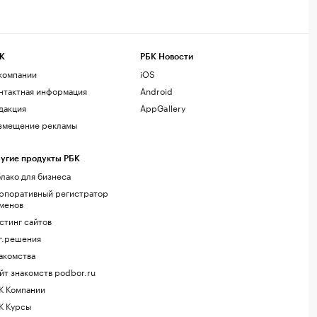
К
РБК Новости
компании
iOS
нтактная информация
Android
дакция
AppGallery
змещение рекламы
угие продукты РБК
лако для бизнеса
рпоративный регистратор
менов
стинг сайтов
г.решения
акомства
йт знакомств podbor.ru
К Компании
К Курсы