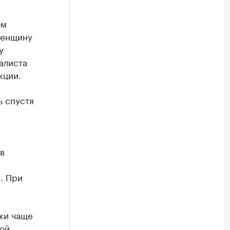
ом
женщину
у
алиста
кции.
ь спустя
в
. При
ки чаще
пой