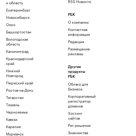
RSS Новости
и область
Екатеринбург
РБК
Новосибирск
О компании
Омск
Контактная
Башкортостан
информация
Вологодская
Редакция
область
Размещение
Калининград
рекламы
Краснодарский
край
Другие
Нижний
продукты
Новгород
РБК
Пермский край
Облако для
бизнеса
Ростов-на-Дону
Корпоративный
Татарстан
регистратор
Тюмень
доменов
Черноземье
Хостинг
сайтов
Кавказ
Рег.решения
Карелия
Знакомства
Мурманск