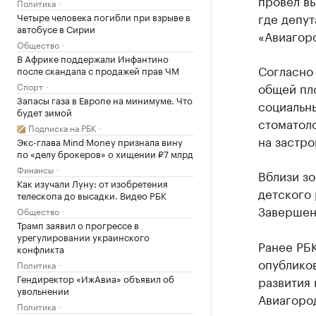
провёл в
Политика
где депу
Четыре человека погибли при взрыве в
автобусе в Сирии
«Авиагор
Общество
В Африке поддержали Инфантино
Согласно 
после скандала с продажей прав ЧМ
общей пло
Спорт
Запасы газа в Европе на минимуме. Что
социальн
будет зимой
стоматоло
Подписка на РБК
на застро
Экс-глава Mind Money признала вину
по «делу брокеров» о хищении ₽7 млрд
Финансы
Вблизи з
Как изучали Луну: от изобретения
детского 
телескопа до высадки. Видео РБК
Завершени
Общество
Трамп заявил о прогрессе в
урегулировании украинского
Ранее РБ
конфликта
опубликов
Политика
Гендиректор «ИжАвиа» объявил об
развития
увольнении
Авиагород
Политика