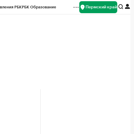
Пермский край
вления РБК
РБК Образование
редитные рейтинги
Франшизы
Газета
ок наличной валюты