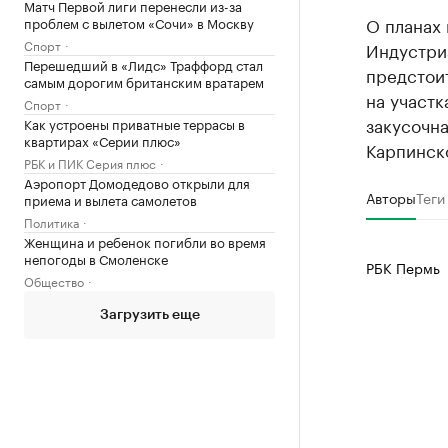
Матч Первой лиги перенесли из-за
О планах 
проблем с вылетом «Сочи» в Москву
Спорт
Индустри
Перешедший в «Лидс» Траффорд стал
предстоит
самым дорогим британским вратарем
на участк
Спорт
закусочна
Как устроены приватные террасы в
квартирах «Серии плюс»
Карпинск
РБК и ПИК Серия плюс
Аэропорт Домодедово открыли для
Авторы
Теги
приема и вылета самолетов
Политика
Женщина и ребенок погибли во время
непогоды в Смоленске
РБК Пермь
Общество
Загрузить еще