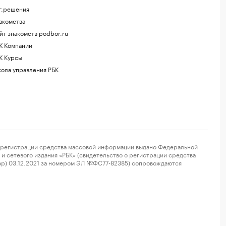
г.решения
акомства
йт знакомств podbor.ru
К Компании
К Курсы
ола управления РБК
регистрации средства массовой информации выдано Федеральной
и сетевого издания «РБК» (свидетельство о регистрации средства
ор) 03.12.2021 за номером ЭЛ №ФС77-82385) сопровождаются