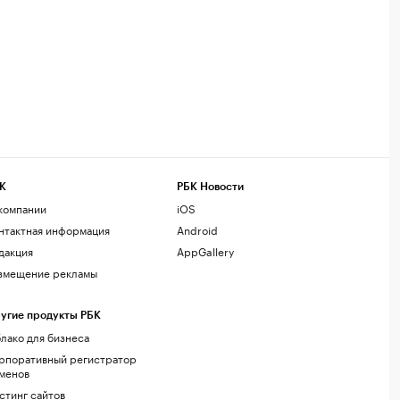
К
РБК Новости
компании
iOS
нтактная информация
Android
дакция
AppGallery
змещение рекламы
угие продукты РБК
лако для бизнеса
рпоративный регистратор
менов
стинг сайтов