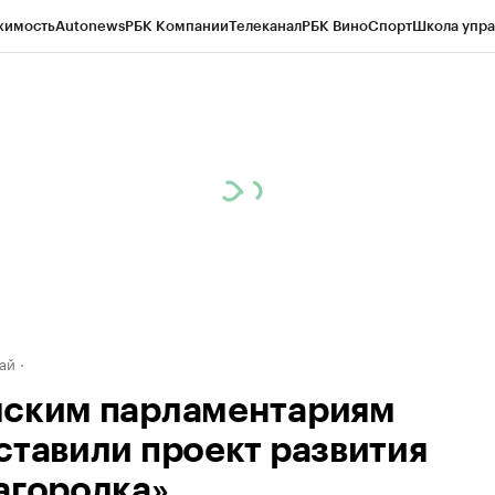
жимость
Autonews
РБК Компании
Телеканал
РБК Вино
Спорт
Школа упра
д
Стиль
Крипто
РБК Бизнес-среда
Дискуссионный клуб
Исследования
К
рагентов
Политика
Экономика
Бизнес
Технологии и медиа
Финансы
Рын
ай
ским парламентариям
ставили проект развития
агородка»