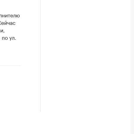
олнителю
Сейчас
и,
 по ул.