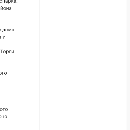
опарка,
айона
е дома
а и
 Торги
ого
ого
оне