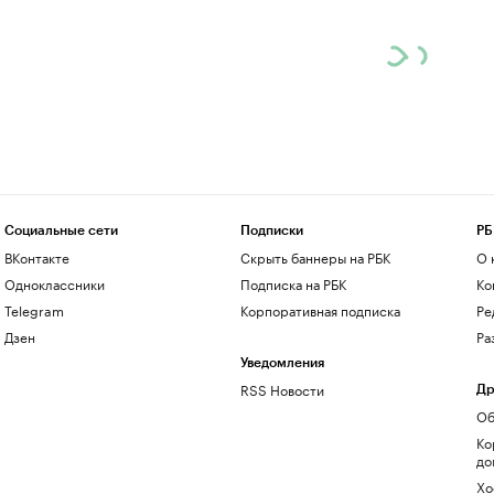
Социальные сети
Подписки
РБ
ВКонтакте
Скрыть баннеры на РБК
О 
Одноклассники
Подписка на РБК
Ко
Telegram
Корпоративная подписка
Ре
Дзен
Ра
Уведомления
RSS Новости
Др
Об
Ко
до
Хо