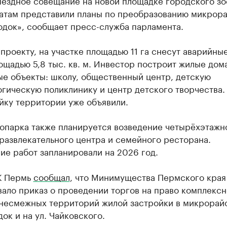
ыездное совещание на новой площадке городского зо
татам представили планы по преобразованию микрор
одок», сообщает пресс-служба парламента.
проекту, на участке площадью 11 га снесут аварийны
щадью 5,8 тыс. кв. м. Инвестор построит жилые дом
ые объекты: школу, общественный центр, детскую
гическую поликлинику и центр детского творчества.
йку территории уже объявили.
оопарка также планируется возведение четырёхэтажн
развлекательного центра и семейного ресторана.
е работ запланировали на 2026 год.
К Пермь
сообщал
, что Минимущества Пермского края
ало приказ о проведении торгов на право комплексн
 несмежных территорий жилой застройки в микрорай
ок и на ул. Чайковского.