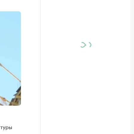
ктуры