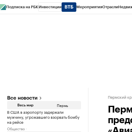
Подписка на РБК
Инвестиции
Мероприятия
Отрасли
Недви
РБК Курсы
РБК Life
Тренды
Визионеры
Национальные проекты
Горо
Спецпроекты СПб
Конференции СПб
Спецпроекты
Проверка конт
Пермский кр
Все новости
Пермь
Весь мир
Перм
В США в аэропорту задержали
мужчину, угрожавшего взорвать бомбу
пред
на рейсе
Общество
«Ави