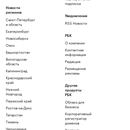
подписка
Новости
регионов
Уведомления
Санкт-Петербург
RSS Новости
и область
Екатеринбург
РБК
Новосибирск
О компании
Омск
Контактная
Башкортостан
информация
Вологодская
Редакция
область
Размещение
Калининград
рекламы
Краснодарский
край
Другие
Нижний
продукты
Новгород
РБК
Пермский край
Облако для
бизнеса
Ростов-на-Дону
Корпоративный
Татарстан
регистратор
Тюмень
доменов
Черноземье
Хостинг