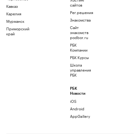
сайтов
Кавказ
Рег.решения
Карелия
Знакомства
Мурманск
Сайт
Приморский
знакомств
край
podbor.ru
РБК
Компании
РБК Курсы
Школа
управления
РБК
РБК
Новости
iOS
Android
AppGallery