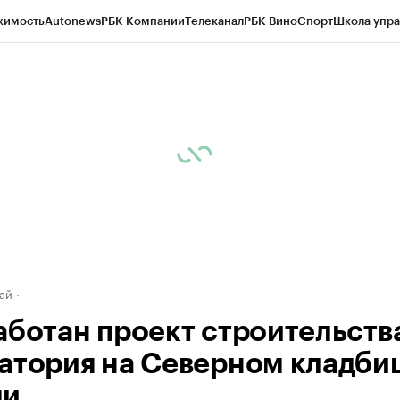
жимость
Autonews
РБК Компании
Телеканал
РБК Вино
Спорт
Школа упра
д
Стиль
Крипто
РБК Бизнес-среда
Дискуссионный клуб
Исследования
К
рагентов
Политика
Экономика
Бизнес
Технологии и медиа
Финансы
Рын
ай
аботан проект строительств
атория на Северном кладби
ми