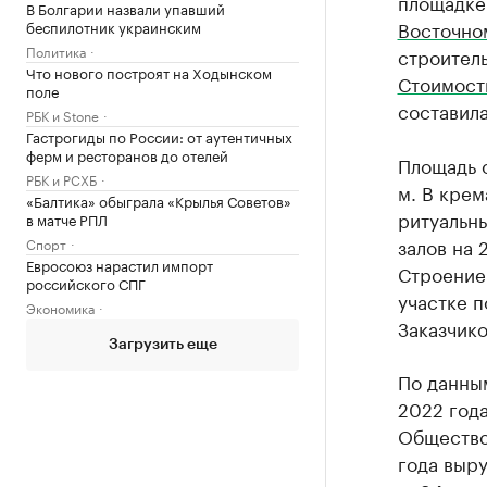
площадке
В Болгарии назвали упавший
Восточно
беспилотник украинским
Политика
строитель
Что нового построят на Ходынском
Стоимость
поле
составила
РБК и Stone
Гастрогиды по России: от аутентичных
ферм и ресторанов до отелей
Площадь о
РБК и РСХБ
м. В кре
«Балтика» обыграла «Крылья Советов»
ритуальн
в матче РПЛ
залов на 
Спорт
Евросоюз нарастил импорт
Строение 
российского СПГ
участке п
Экономика
Заказчик
Загрузить еще
По данным
2022 год
Общество
года выру