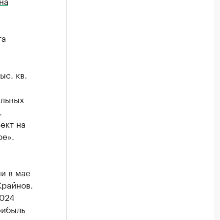
на
та
ыс. кв.
альных
.
ект на
ое».
и в мае
Крайнов.
2024
рибыль