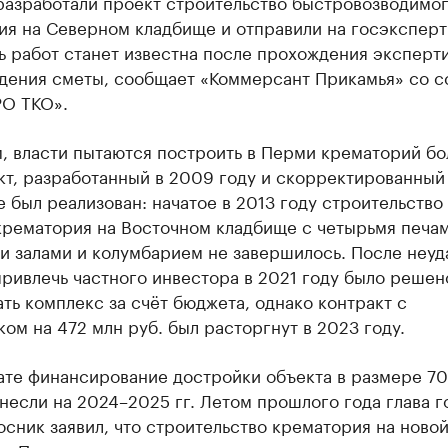
разработали проект строительство быстровозводимо
ия на Северном кладбище и отправили на госэксперт
 работ станет известна после прохождения эксперт
дения сметы, сообщает «Коммерсант Прикамья» со с
РО ТКО».
, власти пытаются построить в Перми крематорий бо
кт, разработанный в 2009 году и скорректированный 
не был реализован: начатое в 2013 году строительство
крематория на Восточном кладбище с четырьмя печам
и залами и колумбарием не завершилось. После неуд
ривлечь частного инвестора в 2021 году было решен
ть комплекс за счёт бюджета, однако контракт с
ом на 472 млн руб. был расторгнут в 2023 году.
ате финансирование достройки объекта в размере 70
несли на 2024–2025 гг. Летом прошлого года глава г
сник заявил, что строительство крематория на ново