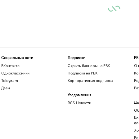
Социальные сети
Подписки
РБ
ВКонтакте
Скрыть баннеры на РБК
О 
Одноклассники
Подписка на РБК
Ко
Telegram
Корпоративная подписка
Ре
Дзен
Ра
Уведомления
RSS Новости
Др
Об
Ко
до
Хо
Ре