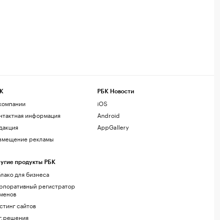
К
РБК Новости
компании
iOS
нтактная информация
Android
дакция
AppGallery
змещение рекламы
угие продукты РБК
лако для бизнеса
рпоративный регистратор
менов
стинг сайтов
г.решения