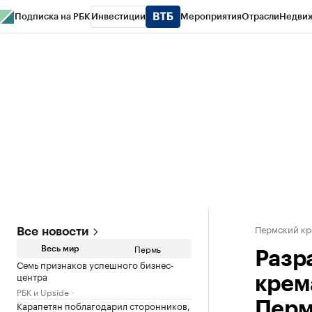
Подписка на РБК
Инвестиции
Мероприятия
Отрасли
Недви
РБК Курсы
РБК Life
Тренды
Визионеры
Национальные проекты
Горо
Спецпроекты СПб
Конференции СПб
Спецпроекты
Проверка конт
Пермский кр
Все новости
Пермь
Весь мир
Разр
Семь признаков успешного бизнес-
центра
крем
РБК и Upside
Карапетян поблагодарил сторонников,
Пер