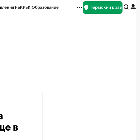
Пермский край
вления РБК
РБК Образование
редитные рейтинги
Франшизы
Газета
ок наличной валюты
а
ще в