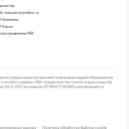
акомства
йт знакомств podbor.ru
К Компании
К Курсы
ола управления РБК
регистрации средства массовой информации выдано Федеральной
и сетевого издания «РБК» (свидетельство о регистрации средства
ор) 03.12.2021 за номером ЭЛ №ФС77-82385) сопровождаются
ерсональных данных
Политика обработки файлов cookie
·