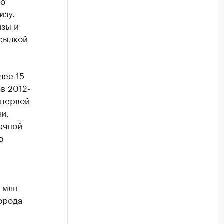
го
изу.
изы и
сылкой
лее 15
в 2012-
 первой
и,
ачной
о
 млн
орода
й