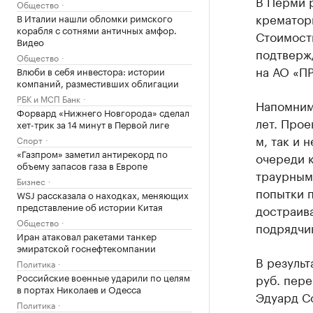
В Перми 
Общество
крематор
В Италии нашли обломки римского
корабля с сотнями античных амфор.
Стоимость
Видео
подтверж
Общество
на АО «П
Влюби в себя инвестора: истории
компаний, разместивших облигации
РБК и МСП Банк
Напомним
Форвард «Нижнего Новгорода» сделал
лет. Прое
хет-трик за 14 минут в Первой лиге
м, так и 
Спорт
«Газпром» заметил антирекорд по
очереди 
объему запасов газа в Европе
траурным
Бизнес
попытки п
WSJ рассказала о находках, меняющих
представление об истории Китая
достраива
Общество
подрядчик
Иран атаковал ракетами танкер
эмиратской госнефтекомпании
В результ
Политика
руб. пере
Российские военные ударили по целям
в портах Николаев и Одесса
Эдуард Со
Политика