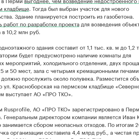
 в Перми
выгоднее, чем возведение недостроенного 
м кладбище
. Тогда был выбран участок для нового
ства. Здание планируется построить из газобетона.
 работ по разработке проекта
для возведения объек
 в 10,2 млн руб.
дноэтажного здания составит от 1,1 тыс. кв. м до 1,2 т
матории будет предусмотрено наличие комнаты для
ых мероприятий, холодильного отделения, двух прощ
25 и 50 мест, зала с четырьмя кремационными печами
должно прослужить около полувека. Разместится объ
о ул. Красноборская на пермском кладбище «Северн
ом выступает АО «ПРО ТКО».
 Rusprofile, АО «ПРО ТКО» зарегистрировано в Перм
а. Генеральным директором компании является Иван 
 занимается сбором неопасных отходов. По итогам 
чка организации составила 4,4 млрд руб., а чистая п