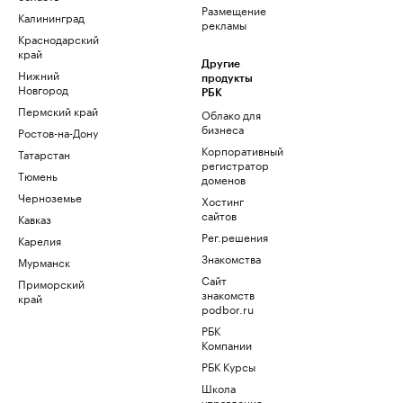
Размещение
Калининград
рекламы
Краснодарский
край
Другие
Нижний
продукты
Новгород
РБК
Пермский край
Облако для
бизнеса
Ростов-на-Дону
Корпоративный
Татарстан
регистратор
Тюмень
доменов
Черноземье
Хостинг
сайтов
Кавказ
Рег.решения
Карелия
Знакомства
Мурманск
Сайт
Приморский
знакомств
край
podbor.ru
РБК
Компании
РБК Курсы
Школа
управления