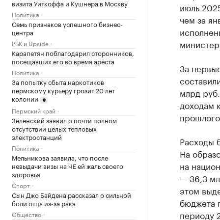
визита Уиткоффа и Кушнера в Москву
июль 2025
Политика
чем за ян
Семь признаков успешного бизнес-
исполнен
центра
министер
РБК и Upside
Карапетян поблагодарил сторонников,
посещавших его во время ареста
За первы
Политика
составили
За попытку сбыта наркотиков
пермскому курьеру грозит 20 лет
млрд руб
колонии
доходам к
Пермский край
прошлого
Зеленский заявил о почти полном
отсутствии целых тепловых
электростанций
Расходы б
Политика
На образо
Мельникова заявила, что после
на национ
невыдачи визы на ЧЕ ей жаль своего
здоровья
— 36,3 мл
Спорт
этом выде
Сын Джо Байдена рассказал о сильной
бюджета п
боли отца из-за рака
периоду 2
Общество