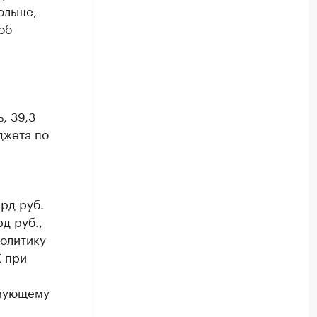
больше,
об
, 39,3
джета по
рд руб.
д руб.,
политику
Х при
твующему