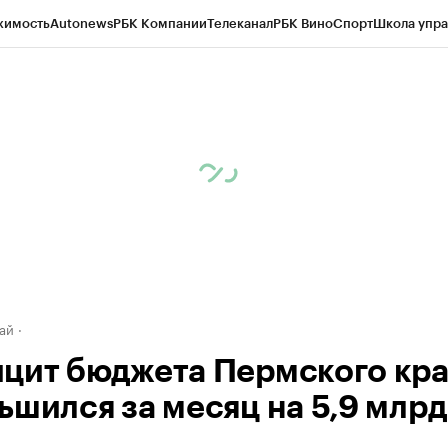
жимость
Autonews
РБК Компании
Телеканал
РБК Вино
Спорт
Школа упра
д
Стиль
Крипто
РБК Бизнес-среда
Дискуссионный клуб
Исследования
К
рагентов
Политика
Экономика
Бизнес
Технологии и медиа
Финансы
Рын
ай
цит бюджета Пермского кра
ьшился за месяц на 5,9 млрд