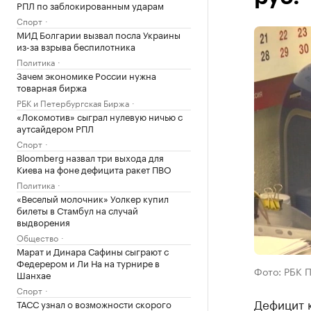
РПЛ по заблокированным ударам
Спорт
МИД Болгарии вызвал посла Украины
из-за взрыва беспилотника
Политика
Зачем экономике России нужна
товарная биржа
РБК и Петербургская Биржа
«Локомотив» сыграл нулевую ничью с
аутсайдером РПЛ
Спорт
Bloomberg назвал три выхода для
Киева на фоне дефицита ракет ПВО
Политика
«Веселый молочник» Уолкер купил
билеты в Стамбул на случай
выдворения
Общество
Марат и Динара Сафины сыграют с
Федерером и Ли На на турнире в
Фото: РБК 
Шанхае
Спорт
Дефицит 
ТАСС узнал о возможности скорого