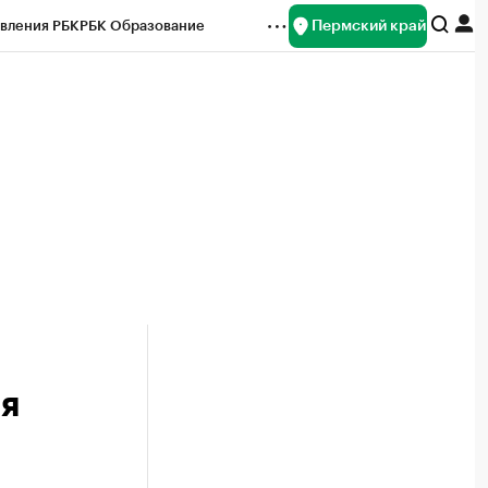
Пермский край
вления РБК
РБК Образование
редитные рейтинги
Франшизы
Газета
ок наличной валюты
я