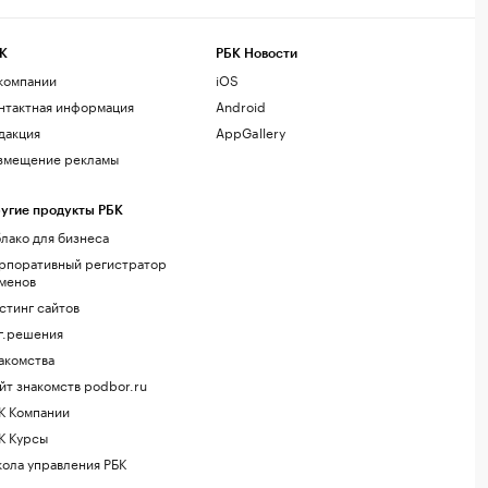
К
РБК Новости
компании
iOS
нтактная информация
Android
дакция
AppGallery
змещение рекламы
угие продукты РБК
лако для бизнеса
рпоративный регистратор
менов
стинг сайтов
г.решения
акомства
йт знакомств podbor.ru
К Компании
К Курсы
ола управления РБК