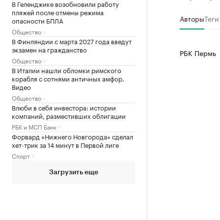
В Геленджике возобновили работу
пляжей после отмены режима
Авторы
Теги
опасности БПЛА
Общество
В Финляндии с марта 2027 года введут
экзамен на гражданство
РБК Пермь
Общество
В Италии нашли обломки римского
корабля с сотнями античных амфор.
Видео
Общество
Влюби в себя инвестора: истории
компаний, разместивших облигации
РБК и МСП Банк
Форвард «Нижнего Новгорода» сделал
хет-трик за 14 минут в Первой лиге
Спорт
Загрузить еще