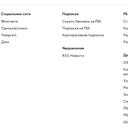
Социальные сети
Подписки
РБ
ВКонтакте
Скрыть баннеры на РБК
О 
Одноклассники
Подписка на РБК
Ко
Telegram
Корпоративная подписка
Ре
Дзен
Ра
Уведомления
RSS Новости
Др
Об
Ко
до
Хо
Ре
Зн
Са
РБ
РБ
Шк