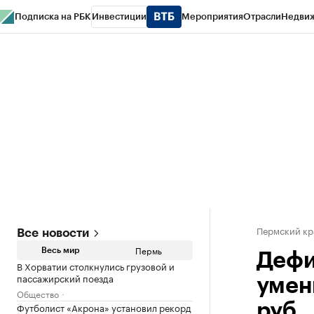
Подписка на РБК
Инвестиции
Мероприятия
Отрасли
Недви
РБК Курсы
РБК Life
Тренды
Визионеры
Национальные проекты
Горо
Спецпроекты СПб
Конференции СПб
Спецпроекты
Проверка конт
Пермский кр
Все новости
Пермь
Весь мир
Дефи
В Хорватии столкнулись грузовой и
пассажирский поезда
умен
Общество
Футболист «Акрона» установил рекорд
руб.