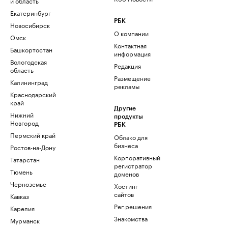
и область
Екатеринбург
РБК
Новосибирск
О компании
Омск
Контактная
Башкортостан
информация
Вологодская
Редакция
область
Размещение
Калининград
рекламы
Краснодарский
край
Другие
Нижний
продукты
Новгород
РБК
Пермский край
Облако для
бизнеса
Ростов-на-Дону
Корпоративный
Татарстан
регистратор
Тюмень
доменов
Черноземье
Хостинг
сайтов
Кавказ
Рег.решения
Карелия
Знакомства
Мурманск