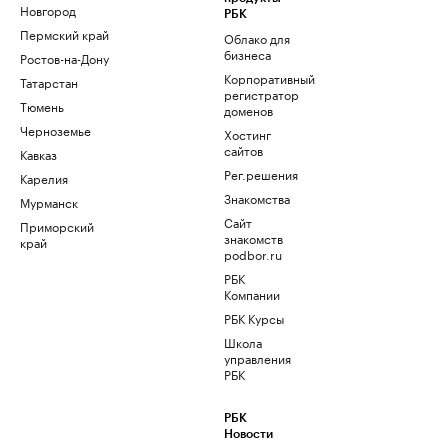
Новгород
РБК
Пермский край
Облако для
бизнеса
Ростов-на-Дону
Корпоративный
Татарстан
регистратор
Тюмень
доменов
Черноземье
Хостинг
сайтов
Кавказ
Рег.решения
Карелия
Знакомства
Мурманск
Сайт
Приморский
знакомств
край
podbor.ru
РБК
Компании
РБК Курсы
Школа
управления
РБК
РБК
Новости