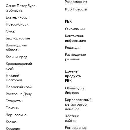
Уведомления
Санкт-Петербург
RSS Новости
и область
Екатеринбург
РБК
Новосибирск
О компании
Омск
Контактная
Башкортостан
информация
Вологодская
Редакция
область
Размещение
Калининград
рекламы
Краснодарский
край
Другие
Нижний
продукты
Новгород
РБК
Пермский край
Облако для
бизнеса
Ростов-на-Дону
Корпоративный
Татарстан
регистратор
Тюмень
доменов
Черноземье
Хостинг
сайтов
Кавказ
Рег.решения
Карелия