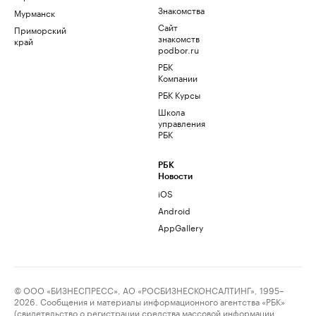
Знакомства
Мурманск
Сайт
Приморский
знакомств
край
podbor.ru
РБК
Компании
РБК Курсы
Школа
управления
РБК
РБК
Новости
iOS
Android
AppGallery
© ООО «БИЗНЕСПРЕСС», АО «РОСБИЗНЕСКОНСАЛТИНГ», 1995–
2026. Сообщения и материалы информационного агентства «РБК»
(свидетельство о регистрации средства массовой информации