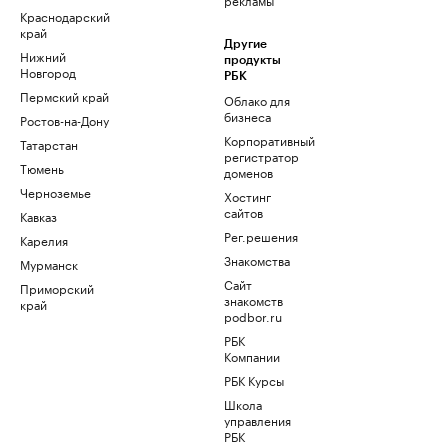
Краснодарский
край
Другие
Нижний
продукты
Новгород
РБК
Пермский край
Облако для
бизнеса
Ростов-на-Дону
Корпоративный
Татарстан
регистратор
Тюмень
доменов
Черноземье
Хостинг
сайтов
Кавказ
Рег.решения
Карелия
Знакомства
Мурманск
Сайт
Приморский
знакомств
край
podbor.ru
РБК
Компании
РБК Курсы
Школа
управления
РБК