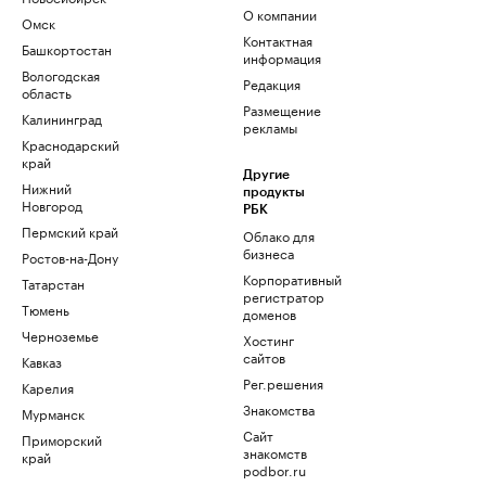
О компании
Омск
Контактная
Башкортостан
информация
Вологодская
Редакция
область
Размещение
Калининград
рекламы
Краснодарский
край
Другие
Нижний
продукты
Новгород
РБК
Пермский край
Облако для
бизнеса
Ростов-на-Дону
Корпоративный
Татарстан
регистратор
Тюмень
доменов
Черноземье
Хостинг
сайтов
Кавказ
Рег.решения
Карелия
Знакомства
Мурманск
Сайт
Приморский
знакомств
край
podbor.ru