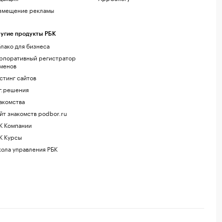
змещение рекламы
угие продукты РБК
лако для бизнеса
рпоративный регистратор
менов
стинг сайтов
г.решения
акомства
йт знакомств podbor.ru
К Компании
К Курсы
ола управления РБК