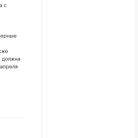
а с
лерные
-
кже
а должна
 апреля