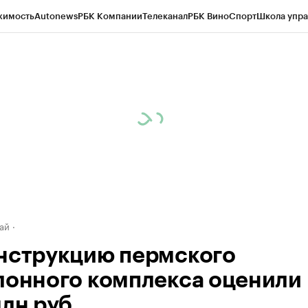
жимость
Autonews
РБК Компании
Телеканал
РБК Вино
Спорт
Школа упра
д
Стиль
Крипто
РБК Бизнес-среда
Дискуссионный клуб
Исследования
К
рагентов
Политика
Экономика
Бизнес
Технологии и медиа
Финансы
Рын
ай
нструкцию пермского
лонного комплекса оценили 
лн руб.