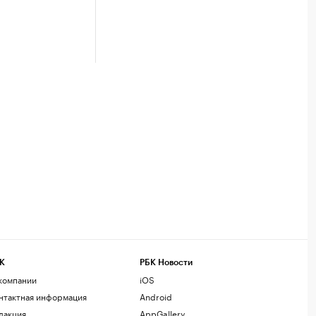
К
РБК Новости
компании
iOS
нтактная информация
Android
дакция
AppGallery