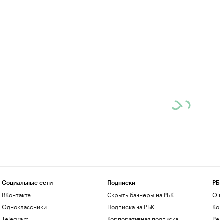
Социальные сети
Подписки
РБ
ВКонтакте
Скрыть баннеры на РБК
О 
Одноклассники
Подписка на РБК
Ко
Telegram
Корпоративная подписка
Ре