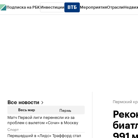
Подписка на РБК
Инвестиции
Мероприятия
Отрасли
Недви
РБК Курсы
РБК Life
Тренды
Визионеры
Национальные проекты
Горо
Спецпроекты СПб
Конференции СПб
Спецпроекты
Проверка конт
Пермский кр
Все новости
Пермь
Весь мир
Реко
Матч Первой лиги перенесли из-за
проблем с вылетом «Сочи» в Москву
биат
Спорт
Перешедший в «Лидс» Траффорд стал
991 м