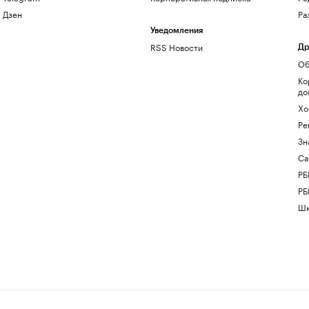
Дзен
Ра
Уведомления
RSS Новости
Др
Об
Ко
до
Хо
Ре
Зн
Са
РБ
РБ
Шк