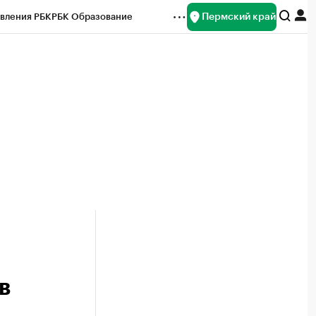
Пермский край
вления РБК
РБК Образование
редитные рейтинги
Франшизы
Газета
ок наличной валюты
в