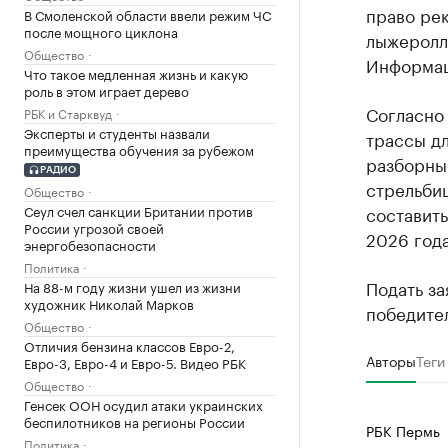
право ре
В Смоленской области ввели режим ЧС
после мощного циклона
лыжеролле
Общество
Информаци
Что такое медленная жизнь и какую
роль в этом играет дерево
Согласно
РБК и Старквуд
Эксперты и студенты назвали
трассы дл
преимущества обучения за рубежом
разборные
РАДИО
стрельби
Общество
Сеул счел санкции Британии против
составить
России угрозой своей
2026 года
энергобезопасности
Политика
Подать за
На 88-м году жизни ушел из жизни
художник Николай Марков
победител
Общество
Отличия бензина классов Евро-2,
Авторы
Теги
Евро-3, Евро-4 и Евро-5. Видео РБК
Общество
Генсек ООН осудил атаки украинских
беспилотников на регионы России
РБК Пермь
Политика