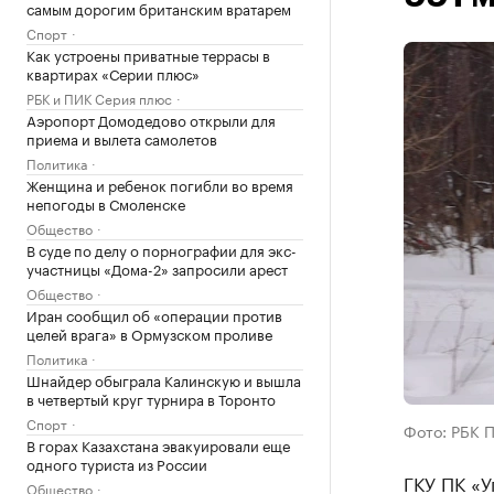
самым дорогим британским вратарем
Спорт
Как устроены приватные террасы в
квартирах «Серии плюс»
РБК и ПИК Серия плюс
Аэропорт Домодедово открыли для
приема и вылета самолетов
Политика
Женщина и ребенок погибли во время
непогоды в Смоленске
Общество
В суде по делу о порнографии для экс-
участницы «Дома-2» запросили арест
Общество
Иран сообщил об «операции против
целей врага» в Ормузском проливе
Политика
Шнайдер обыграла Калинскую и вышла
в четвертый круг турнира в Торонто
Спорт
Фото: РБК 
В горах Казахстана эвакуировали еще
одного туриста из России
ГКУ ПК «У
Общество