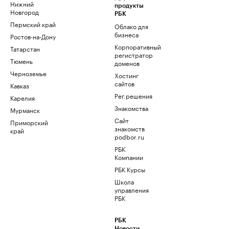
Нижний
продукты
Новгород
РБК
Пермский край
Облако для
бизнеса
Ростов-на-Дону
Корпоративный
Татарстан
регистратор
Тюмень
доменов
Черноземье
Хостинг
сайтов
Кавказ
Рег.решения
Карелия
Знакомства
Мурманск
Сайт
Приморский
знакомств
край
podbor.ru
РБК
Компании
РБК Курсы
Школа
управления
РБК
РБК
Новости