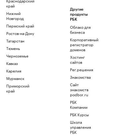
Краснодарский
край
Другие
Нижний
продукты
Новгород
РБК
Пермский край
Облако для
бизнеса
Ростов-на-Дону
Корпоративный
Татарстан
регистратор
Тюмень
доменов
Черноземье
Хостинг
сайтов
Кавказ
Рег.решения
Карелия
Знакомства
Мурманск
Сайт
Приморский
знакомств
край
podbor.ru
РБК
Компании
РБК Курсы
Школа
управления
РБК