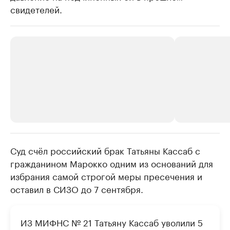
свидетелей.
Суд счёл российский брак Татьяны Кассаб с
РБК Компании
РБК Компании
гражданином Марокко одним из оснований для
Крупнейшие производители и
Страховые к
избрания самой строгой меры пресечения и
продавцы медийной продукции
присутствую
оставил в СИЗО до 7 сентября.
Ознакомьтесь с информацией в каталоге
Посмотрите в ката
ИЗ МИФНС № 21 Татьяну Кассаб уволили 5