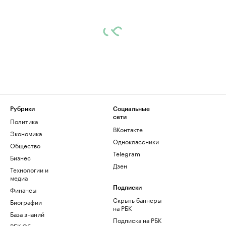
Рубрики
Социальные
сети
Политика
ВКонтакте
Экономика
Одноклассники
Общество
Telegram
Бизнес
Дзен
Технологии и
медиа
Финансы
Подписки
Скрыть баннеры
Биографии
на РБК
База знаний
Подписка на РБК
РБК Образование